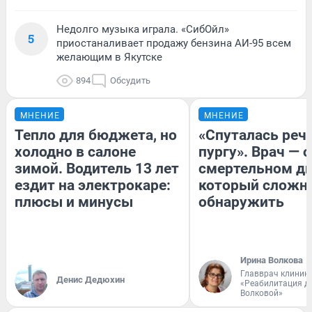
Недолго музыка играла. «СибОйл»
5
приостаналивает продажу бензина АИ-95 всем
желающим в Якутске
894
Обсудить
МНЕНИЕ
МНЕНИЕ
Тепло для бюджета, но
«Спуталась речь
холодно в салоне
пургу». Врач — о
зимой. Водитель 13 лет
смертельном ди
ездит на электрокаре:
который сложн
плюсы и минусы
обнаружить
Ирина Волкова
Главврач клиник
Денис Дедюхин
«Реабилитация д
Волковой»