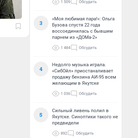
1 509
Обсудить
«Моя любимая пара!»: Ольга
3
Бузова спустя 22 года
воссоединилась с бывшим
парнем из «ДОМа-2»
1 484
Обсудить
Недолго музыка играла.
4
«СибОйл» приостаналивает
продажу бензина АИ-95 всем
желающим в Якутске
1 036
Обсудить
Сильный ливень полил в
5
Якутске. Синоптики такого не
предвидели
892
Обсудить