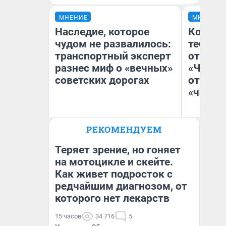
МНЕНИЕ
МНЕНИЕ
Наследие, которое
Колобо
чудом не развалилось:
тебя бо
транспортный эксперт
отложи
разнес миф о «вечных»
«Челов
советских дорогах
отзыв 
«челов
Олег Арефьев
РЕКОМЕНДУЕМ
Блогер, предприниматель,
На
владелец в транспортном
бизнесе
Теряет зрение, но гоняет
на мотоцикле и скейте.
Как живет подросток с
редчайшим диагнозом, от
которого нет лекарств
15 часов
34 716
5