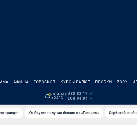
АММА
АФИША
ГОРОСКОП
КУРСЫ ВАЛЮТ
ПРОБКИ
ZODY
И
USD 82,17
СЕЙЧАС
+24°C
EUR 94,84
не приедет
Юг Якутии получил бензин от «Газпром»
Сербский снайп