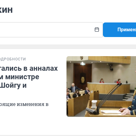
кин
Примен
ОДРОБНОСТИ
тались в анналах
ом министре
Шойгу и
оящие изменения в