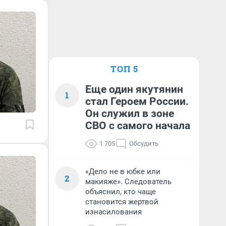
ТОП 5
Еще один якутянин
1
стал Героем России.
Он служил в зоне
СВО с самого начала
1 705
Обсудить
«Дело не в юбке или
2
макияже». Следователь
объяснил, кто чаще
становится жертвой
изнасилования