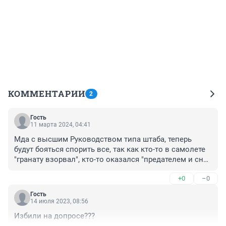
КОММЕНТАРИИ
2
Гость
11 марта 2024, 04:41
Мда с высшим Руководством типа штаба, теперь 
будут бояться спорить все, так как кто-то в самолете 
"гранату взорвал", кто-то оказался "предателем и снят 
со всех должностей" - только почему эти "не хорошие 
+0
–0
ребята" не жалея себя сражались на поле боя? Ну как 
говорится всему свое время.
Гость
14 июля 2023, 08:56
Избили на допросе???