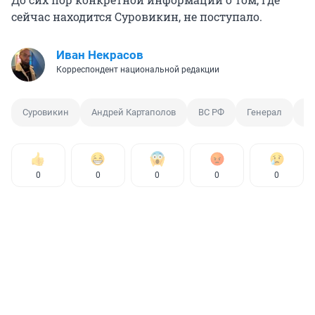
сейчас находится Суровикин, не поступало.
Иван Некрасов
Корреспондент национальной редакции
Суровикин
Андрей Картаполов
ВС РФ
Генерал
В
0
0
0
0
0