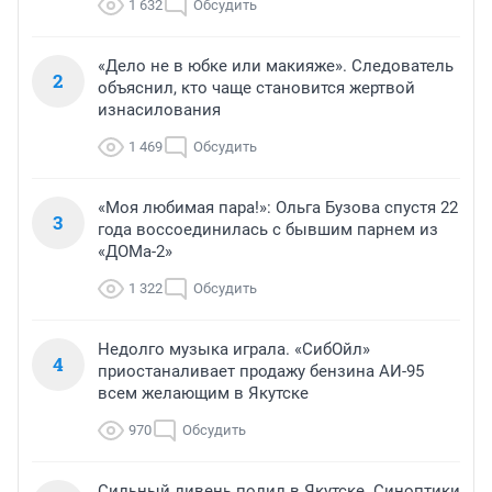
1 632
Обсудить
«Дело не в юбке или макияже». Следователь
2
объяснил, кто чаще становится жертвой
изнасилования
1 469
Обсудить
«Моя любимая пара!»: Ольга Бузова спустя 22
3
года воссоединилась с бывшим парнем из
«ДОМа-2»
1 322
Обсудить
Недолго музыка играла. «СибОйл»
4
приостаналивает продажу бензина АИ-95
всем желающим в Якутске
970
Обсудить
Сильный ливень полил в Якутске. Синоптики