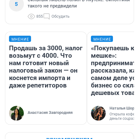
5
такого не предвидели
855
Обсудить
МНЕНИЕ
МНЕНИЕ
Продашь за 3000, налог
«Покупаешь ко
возьмут с 4000. Что
мешке»:
нам готовит новый
предпринимат
налоговый закон — он
рассказала, как
коснется импорта и
самом деле ус
даже репетиторов
бизнес со скл
дешевых това
Наталья Шорох
Анастасия Завгородняя
Открыла кофейн
деньги соцразв