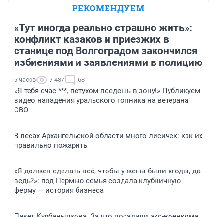
РЕКОМЕНДУЕМ
«Тут иногда реально страшно жить»:
конфликт казаков и приезжих в
станице под Волгоградом закончился
избиениями и заявлениями в полицию
6 часов
7 487
68
«Я тебя счас ***, петухом поедешь в зону!» Публикуем
видео нападения уральского гопника на ветерана
СВО
В лесах Архангельской области много лисичек: как их
правильно пожарить
«Я должен сделать всё, чтобы у жены были ягоды, да
ведь?»: под Пермью семья создала клубничную
ферму — история бизнеса
Пакет Курбаныязова. За что посадили экс-военкома