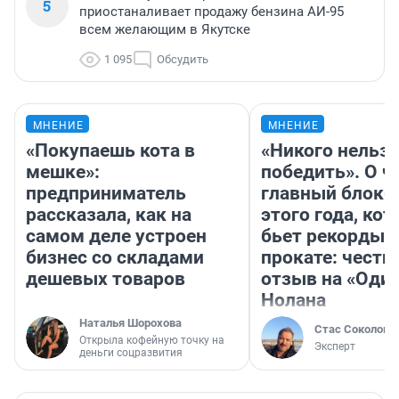
5
приостаналивает продажу бензина АИ-95
всем желающим в Якутске
1 095
Обсудить
МНЕНИЕ
МНЕНИЕ
«Покупаешь кота в
«Никого нельз
мешке»:
победить». О ч
предприниматель
главный блокб
рассказала, как на
этого года, ко
самом деле устроен
бьет рекорды 
бизнес со складами
прокате: честн
дешевых товаров
отзыв на «Оди
Нолана
Наталья Шорохова
Стас Соколов
Открыла кофейную точку на
Эксперт
деньги соцразвития