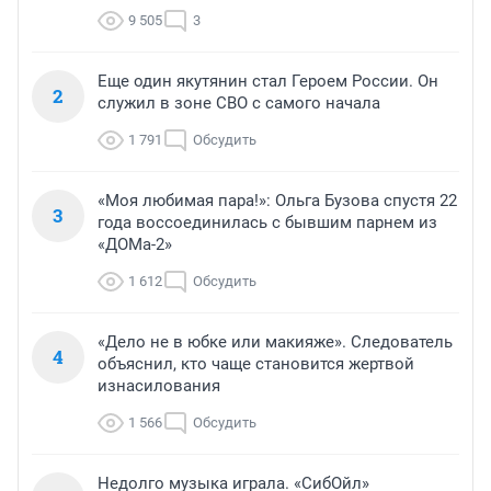
9 505
3
Еще один якутянин стал Героем России. Он
2
служил в зоне СВО с самого начала
1 791
Обсудить
«Моя любимая пара!»: Ольга Бузова спустя 22
3
года воссоединилась с бывшим парнем из
«ДОМа-2»
1 612
Обсудить
«Дело не в юбке или макияже». Следователь
4
объяснил, кто чаще становится жертвой
изнасилования
1 566
Обсудить
Недолго музыка играла. «СибОйл»