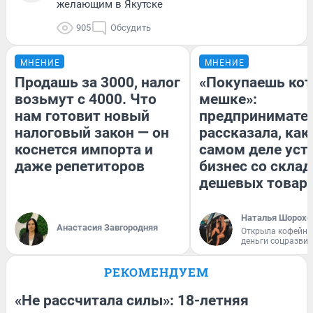
желающим в Якутске
905
Обсудить
МНЕНИЕ
МНЕНИЕ
Продашь за 3000, налог
«Покупаешь кот
возьмут с 4000. Что
мешке»:
нам готовит новый
предпринимате
налоговый закон — он
рассказала, как
коснется импорта и
самом деле уст
даже репетиторов
бизнес со скла
дешевых товар
Наталья Шорохо
Анастасия Завгородняя
Открыла кофейну
деньги соцразви
РЕКОМЕНДУЕМ
«Не рассчитала силы»: 18-летняя