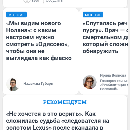
895
Обсудить
МНЕНИЕ
МНЕНИЕ
«Мы видим нового
«Спуталась речь
Нолана»: с каким
пургу». Врач — о
настроем нужно
смертельном ди
смотреть «Одиссею»,
который сложн
чтобы она не
обнаружить
выглядела как фиаско
Ирина Волкова
Главврач клиник
Надежда Губарь
«Реабилитация д
Волковой»
РЕКОМЕНДУЕМ
«Не хочется в это верить». Как
сложилась судьба «следователя на
золотом Lexus» после скандала в