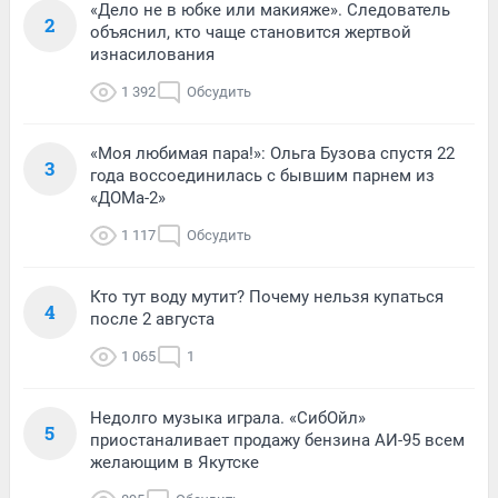
«Дело не в юбке или макияже». Следователь
2
объяснил, кто чаще становится жертвой
изнасилования
1 392
Обсудить
«Моя любимая пара!»: Ольга Бузова спустя 22
3
года воссоединилась с бывшим парнем из
«ДОМа-2»
1 117
Обсудить
Кто тут воду мутит? Почему нельзя купаться
4
после 2 августа
1 065
1
Недолго музыка играла. «СибОйл»
5
приостаналивает продажу бензина АИ-95 всем
желающим в Якутске