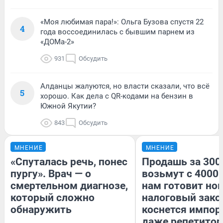
«Моя любимая пара!»: Ольга Бузова спустя 22
4
года воссоединилась с бывшим парнем из
«ДОМа-2»
931
Обсудить
Алданцы жалуются, но власти сказали, что всё
5
хорошо. Как дела с QR-кодами на бензин в
Южной Якутии?
843
Обсудить
МНЕНИЕ
МНЕНИЕ
«Спуталась речь, понес
Продашь за 3000
пургу». Врач — о
возьмут с 4000.
смертельном диагнозе,
нам готовит но
который сложно
налоговый зако
обнаружить
коснется импор
даже репетитор