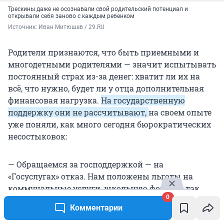
Трескины даже не осознавали свой родительский потенциал и
открывали себя заново с каждым ребенком
Источник: 
Иван Митюшев / 29.RU
Родители признаются, что быть приемными и
многодетными родителями — значит испытывать
постоянный страх из-за денег: хватит ли их на
всё, что нужно, будет ли у отца дополнительная
финансовая нагрузка.
На государственную
поддержку они не рассчитывают,
на своем опыте
уже поняли, как много сегодня бюрократических
несостыковок:
— Обращаемся за господдержкой — на
«Госуслугах» отказ. Нам положены льготы на
коммунальные услуги, школьную форму и так
0
далее. Когда родился Амир, решили включить его
Комментарии
в многодетное свидетельство,
но почему-то сразу