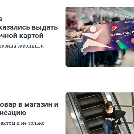
в
казались выдать
очной картой
газина законны, а
товар в магазин и
енсацию
фектом и не только