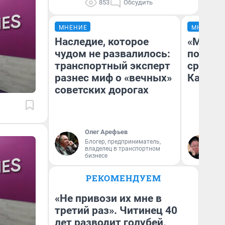
853
Обсудить
МНЕНИЕ
МНЕНИЕ
Наследие, которое
«Машин
чудом не развалилось:
полете
транспортный эксперт
сравни
разнес миф о «вечных»
Казахс
советских дорогах
Олег Арефьев
Блогер, предприниматель,
Ан
владелец в транспортном
бизнесе
РЕКОМЕНДУЕМ
«Не привози их мне в
третий раз». Читинец 40
лет разводит голубей,