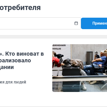
потребителя
Примен
. Кто виноват в
арализовало
дании
ия для людей