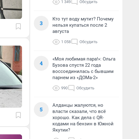
1 349
Обсудить
Кто тут воду мутит? Почему
3
нельзя купаться после 2
августа
1 058
Обсудить
«Моя любимая пара!»: Ольга
4
Бузова спустя 22 года
воссоединилась с бывшим
парнем из «ДОМа-2»
990
Обсудить
Алданцы жалуются, но
5
власти сказали, что всё
хорошо. Как дела с QR-
кодами на бензин в Южной
Якутии?