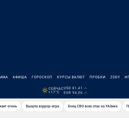
АММА
АФИША
ГОРОСКОП
КУРСЫ ВАЛЮТ
ПРОБКИ
ZODY
И
USD 81,41
СЕЙЧАС
+17°C
EUR 94,06
жает огонь
Вышла хоррор-игра
Боец СВО всех спас на УАЗике
П