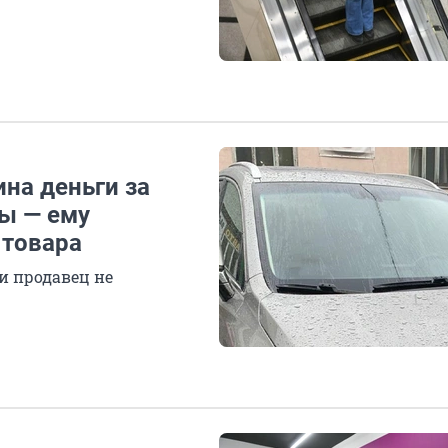
ина деньги за
ы — ему
 товара
ли продавец не