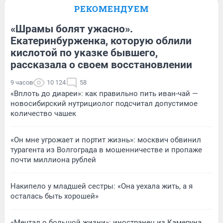
РЕКОМЕНДУЕМ
«Шрамы болят ужасно».
Екатеринбурженка, которую облили
кислотой по указке бывшего,
рассказала о своем восстановлении
9 часов
10 124
58
«Вплоть до диареи»: как правильно пить иван-чай —
новосибирский нутрициолог подсчитал допустимое
количество чашек
«Он мне угрожает и портит жизнь»: москвич обвинил
турагента из Волгограда в мошенничестве и пропаже
почти миллиона рублей
Накипело у младшей сестры: «Она уехала жить, а я
осталась быть хорошей»
«Мечтал о большой жизни»: иностранец из Камеруна