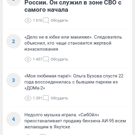
России. Он служил в зоне СВО с
самого начала
1 616
Обсудить
«Дело не в юбке или макияже». Следователь
2
объяснил, кто чаще становится жертвой
изнасилования
1 457
Обсудить
«Моя любимая пара!»: Ольга Бузова спустя 22
3
года воссоединилась с бывшим парнем из
«ДОМа-2»
1 291
Обсудить
Недолго музыка играла. «СибОйл»
4
приостаналивает продажу бензина АИ-95 всем
желающим в Якутске