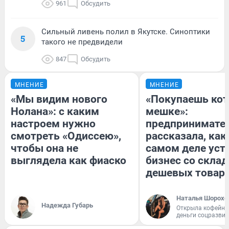
961
Обсудить
Сильный ливень полил в Якутске. Синоптики
5
такого не предвидели
847
Обсудить
МНЕНИЕ
МНЕНИЕ
«Мы видим нового
«Покупаешь кот
Нолана»: с каким
мешке»:
настроем нужно
предпринимате
смотреть «Одиссею»,
рассказала, как
чтобы она не
самом деле уст
выглядела как фиаско
бизнес со скла
дешевых товар
Наталья Шорохо
Надежда Губарь
Открыла кофейну
деньги соцразви