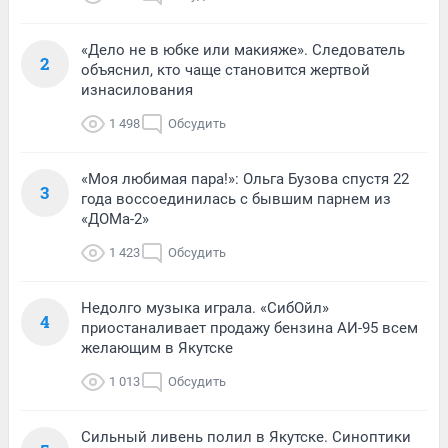
«Дело не в юбке или макияже». Следователь
2
объяснил, кто чаще становится жертвой
изнасилования
1 498
Обсудить
«Моя любимая пара!»: Ольга Бузова спустя 22
3
года воссоединилась с бывшим парнем из
«ДОМа-2»
1 423
Обсудить
Недолго музыка играла. «СибОйл»
4
приостаналивает продажу бензина АИ-95 всем
желающим в Якутске
1 013
Обсудить
Сильный ливень полил в Якутске. Синоптики