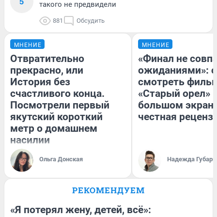
5
такого не предвидели
881
Обсудить
МНЕНИЕ
МНЕНИЕ
Отвратительно
«Финал не совпа
прекрасно, или
ожиданиями»: с
История без
смотреть филь
счастливого конца.
«Старый орел» 
Посмотрели первый
большом экран
якутский короткий
честная реценз
метр о домашнем
насилии
Ольга Донская
Надежда Губарь
РЕКОМЕНДУЕМ
«Я потерял жену, детей, всё»: