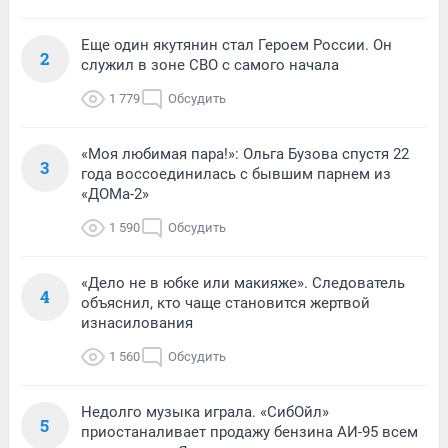
Еще один якутянин стал Героем России. Он
2
служил в зоне СВО с самого начала
1 779
Обсудить
«Моя любимая пара!»: Ольга Бузова спустя 22
3
года воссоединилась с бывшим парнем из
«ДОМа-2»
1 590
Обсудить
«Дело не в юбке или макияже». Следователь
4
объяснил, кто чаще становится жертвой
изнасилования
1 560
Обсудить
Недолго музыка играла. «СибОйл»
5
приостаналивает продажу бензина АИ-95 всем