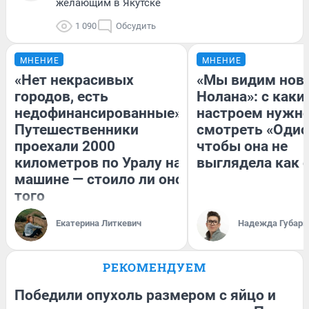
желающим в Якутске
1 090
Обсудить
МНЕНИЕ
МНЕНИЕ
«Нет некрасивых
«Мы видим нов
городов, есть
Нолана»: с каки
недофинансированные».
настроем нужн
Путешественники
смотреть «Одис
проехали 2000
чтобы она не
километров по Уралу на
выглядела как 
машине — стоило ли оно
того
Екатерина Литкевич
Надежда Губарь
РЕКОМЕНДУЕМ
Победили опухоль размером с яйцо и