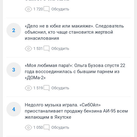
1 720
Обсудить
«Дело не в юбке или макияже». Следователь
2
объяснил, кто чаще становится жертвой
изнасилования
1 531
Обсудить
«Моя любимая пара!»: Ольга Бузова спустя 22
3
года воссоединилась с бывшим парнем из
«ДОМа-2»
1 519
Обсудить
Недолго музыка играла. «СибОйл»
4
приостаналивает продажу бензина АИ-95 всем
желающим в Якутске
1 050
Обсудить