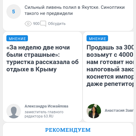
Сильный ливень полил в Якутске. Синоптики
5
такого не предвидели
900
Обсудить
МНЕНИЕ
МНЕНИЕ
«За неделю две ночи
Продашь за 3000
были страшные»:
возьмут с 4000.
туристка рассказала об
нам готовит но
отдыхе в Крыму
налоговый зако
коснется импор
даже репетитор
Александра Исмайлова
Анастасия Завг
заместитель главного
редактора 63.RU
РЕКОМЕНДУЕМ