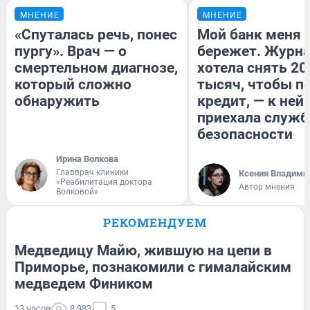
МНЕНИЕ
МНЕНИЕ
«Спуталась речь, понес
Мой банк меня
пургу». Врач — о
бережет. Журн
смертельном диагнозе,
хотела снять 20
который сложно
тысяч, чтобы п
обнаружить
кредит, — к ней
приехала служб
безопасности
Ирина Волкова
Главврач клиники
Ксения Владими
«Реабилитация доктора
Автор мнения
Волковой»
РЕКОМЕНДУЕМ
Медведицу Майю, жившую на цепи в
Приморье, познакомили с гималайским
медведем Фиником
13 часов
8 983
5