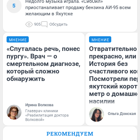
Недолго музыка играла. «СибОйл»
5
приостаналивает продажу бензина АИ-95 всем
желающим в Якутске
905
Обсудить
МНЕНИЕ
МНЕНИЕ
«Спуталась речь, понес
Отвратительно
пургу». Врач — о
прекрасно, или
смертельном диагнозе,
История без
который сложно
счастливого кон
обнаружить
Посмотрели пе
якутский корот
метр о домашн
насилии
Ирина Волкова
Главврач клиники
Ольга Донская
«Реабилитация доктора
Волковой»
РЕКОМЕНДУЕМ