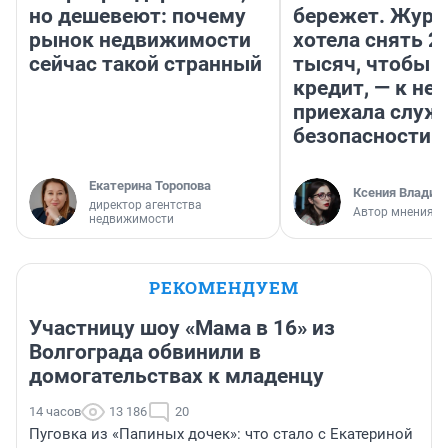
но дешевеют: почему
бережет. Журн
рынок недвижимости
хотела снять 2
сейчас такой странный
тысяч, чтобы п
кредит, — к не
приехала служ
безопасности
Екатерина Торопова
Ксения Владим
директор агентства
Автор мнения
недвижимости
РЕКОМЕНДУЕМ
Участницу шоу «Мама в 16» из
Волгограда обвинили в
домогательствах к младенцу
14 часов
13 186
20
Пуговка из «Папиных дочек»: что стало с Екатериной