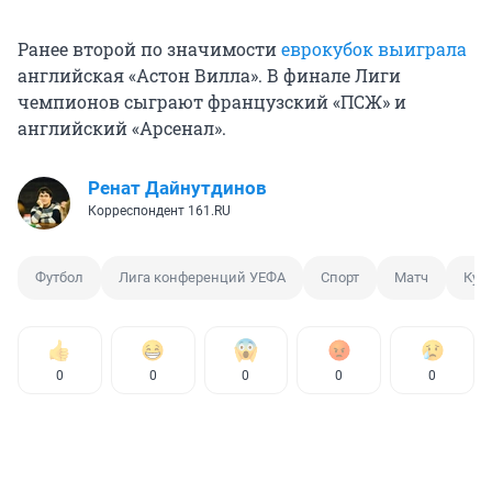
Ранее второй по значимости
еврокубок выиграла
английская «Астон Вилла». В финале Лиги
чемпионов сыграют французский «ПСЖ» и
английский «Арсенал».
Ренат Дайнутдинов
Корреспондент 161.RU
Футбол
Лига конференций УЕФА
Спорт
Матч
Куб
0
0
0
0
0