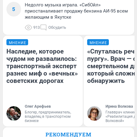
Недолго музыка играла. «СибОйл»
5
приостаналивает продажу бензина АИ-95 всем
желающим в Якутске
913
Обсудить
МНЕНИЕ
МНЕНИЕ
Наследие, которое
«Спуталась речь
чудом не развалилось:
пургу». Врач — о
транспортный эксперт
смертельном ди
разнес миф о «вечных»
который сложн
советских дорогах
обнаружить
Олег Арефьев
Ирина Волкова
Блогер, предприниматель,
Главврач клиник
владелец в транспортном
«Реабилитация д
бизнесе
Волковой»
РЕКОМЕНДУЕМ