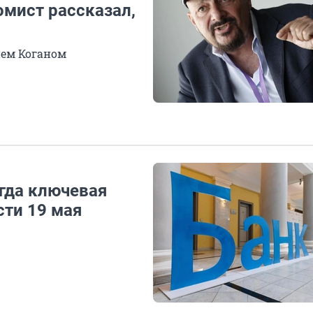
омист рассказал,
ием Коганом
гда ключевая
сти 19 мая