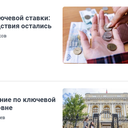
ючевой ставки:
дствия остались
ков
ние по ключевой
овне
ев