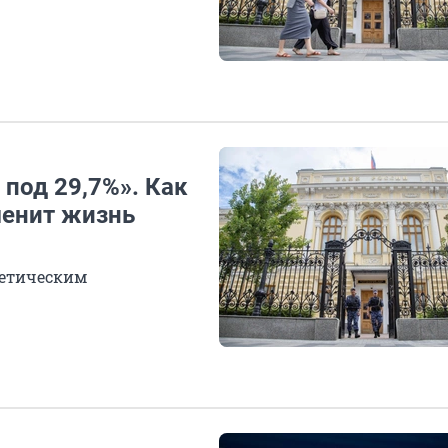
 под 29,7%». Как
менит жизнь
метическим