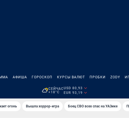
АММА
АФИША
ГОРОСКОП
КУРСЫ ВАЛЮТ
ПРОБКИ
ZODY
И
USD 80,93
СЕЙЧАС
+18°C
EUR 93,19
жает огонь
Вышла хоррор-игра
Боец СВО всех спас на УАЗике
П