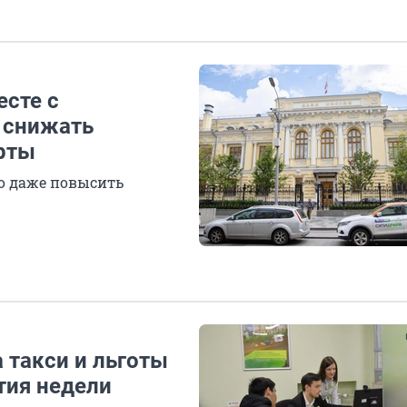
сте с
 снижать
ерты
но даже повысить
 такси и льготы
тия недели