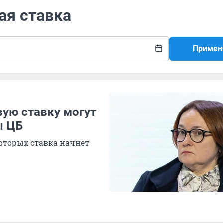
ая ставка
Примен
вую ставку могут
ы ЦБ
оторых ставка начнет