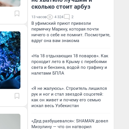
сколько стоит арбуз
13 часов
4 324
2
В уфимский приют привезли
пермячку Марину, которая почти
ничего о себе не помнит. Посмотрите,
вдруг она вам знакома
«На 18 отдыхающих 18 поваров». Как
проходит лето в Крыму с перебоями
света и бензина, водой по графику и
налетами БПЛА
«Я не жалуюсь». Строитель лишился
рук и ног и стал звездой соцсетей:
как он живет и почему его семью
искал весь Узбекистан
«Дед разбушевался»: SHAMAN довел
Мизулину — что он натворил