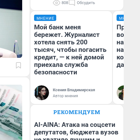
808
Обсудить
МНЕНИЕ
МНЕНИЕ
Мой банк меня
Продаш
бережет. Журналист
возьмут
хотела снять 200
нам го
тысяч, чтобы погасить
налого
кредит, — к ней домой
коснет
приехала служба
даже р
безопасности
Ксения Владимирская
Ан
Автор мнения
РЕКОМЕНДУЕМ
AI-AINA: Атака на соцсети
депутатов, бюджета вузов
не хватило лучшим и