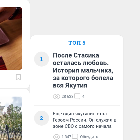
ТОП 5
После Стасика
1
осталась любовь.
История мальчика,
за которого болела
вся Якутия
28 633
4
Еще один якутянин стал
2
Героем России. Он служил в
зоне СВО с самого начала
1 347
Обсудить