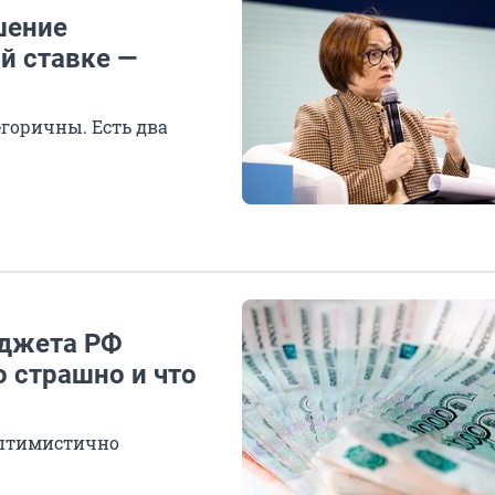
шение
й ставке —
егоричны. Есть два
юджета РФ
о страшно и что
оптимистично