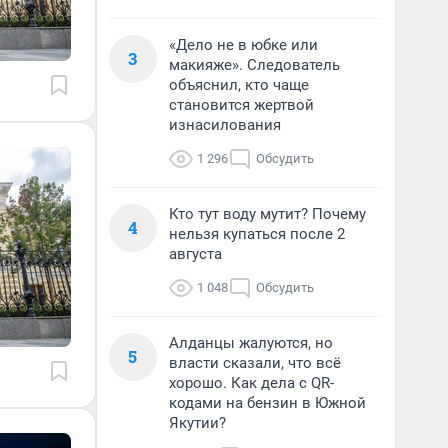
«Дело не в юбке или
3
макияже». Следователь
объяснил, кто чаще
становится жертвой
изнасилования
1 296
Обсудить
Кто тут воду мутит? Почему
4
нельзя купаться после 2
августа
1 048
Обсудить
Алданцы жалуются, но
5
власти сказали, что всё
хорошо. Как дела с QR-
кодами на бензин в Южной
Якутии?