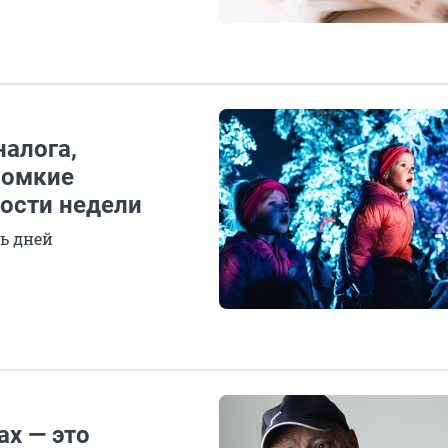
налога,
ромкие
вости недели
ь дней
ах — это