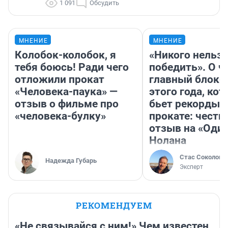
1 091
Обсудить
МНЕНИЕ
МНЕНИЕ
Колобок-колобок, я
«Никого нельз
тебя боюсь! Ради чего
победить». О ч
отложили прокат
главный блокб
«Человека-паука» —
этого года, ко
отзыв о фильме про
бьет рекорды 
«человека-булку»
прокате: честн
отзыв на «Оди
Нолана
Стас Соколов
Надежда Губарь
Эксперт
РЕКОМЕНДУЕМ
«Не связывайся с ним!» Чем известен