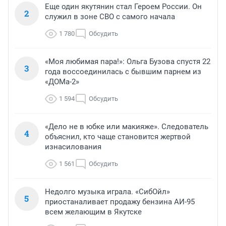
Еще один якутянин стал Героем России. Он
2
служил в зоне СВО с самого начала
1 780
Обсудить
«Моя любимая пара!»: Ольга Бузова спустя 22
3
года воссоединилась с бывшим парнем из
«ДОМа-2»
1 594
Обсудить
«Дело не в юбке или макияже». Следователь
4
объяснил, кто чаще становится жертвой
изнасилования
1 561
Обсудить
Недолго музыка играла. «СибОйл»
5
приостаналивает продажу бензина АИ-95
всем желающим в Якутске