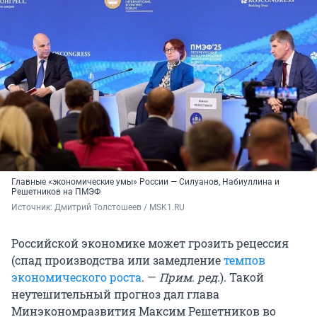
Главные «экономические умы» России — Силуанов, Набиуллина и
Решетников на ПМЭФ
Источник: 
Дмитрий Толстошеев / MSK1.RU
Российской экономике может грозить рецессия
(спад производства или замедление
темпов
экономического роста
. —
Прим. ред.
). Такой
неутешительный прогноз дал глава
Минэкономразвития Максим Решетников во