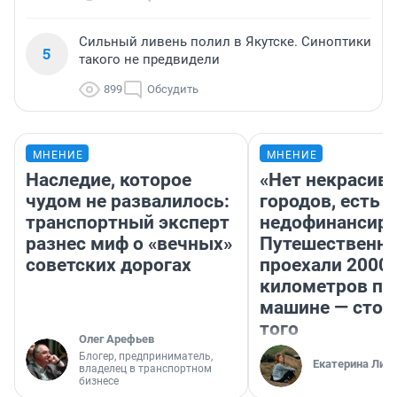
Сильный ливень полил в Якутске. Синоптики
5
такого не предвидели
899
Обсудить
МНЕНИЕ
МНЕНИЕ
Наследие, которое
«Нет некрасив
чудом не развалилось:
городов, есть
транспортный эксперт
недофинансиро
разнес миф о «вечных»
Путешественн
советских дорогах
проехали 2000
километров по 
машине — стои
того
Олег Арефьев
Блогер, предприниматель,
Екатерина Лит
владелец в транспортном
бизнесе