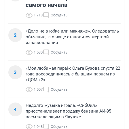
самого начала
1 718
Обсудить
«Дело не в юбке или макияже». Следователь
2
объяснил, кто чаще становится жертвой
изнасилования
1 530
Обсудить
«Моя любимая пара!»: Ольга Бузова спустя 22
3
года воссоединилась с бывшим парнем из
«ДОМа-2»
1 507
Обсудить
Недолго музыка играла. «СибОйл»
4
приостаналивает продажу бензина АИ-95
всем желающим в Якутске
1 048
Обсудить