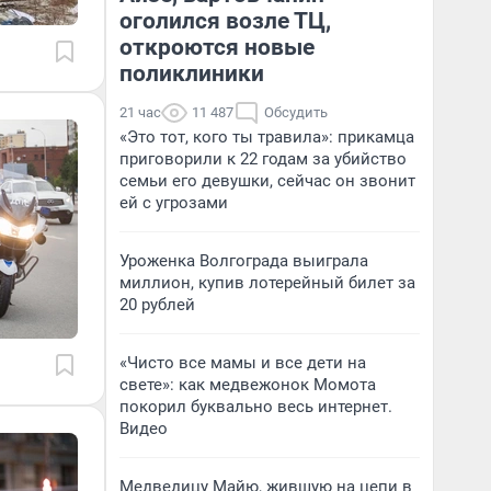
оголился возле ТЦ,
откроются новые
поликлиники
21 час
11 487
Обсудить
«Это тот, кого ты травила»: прикамца
приговорили к 22 годам за убийство
семьи его девушки, сейчас он звонит
ей с угрозами
Уроженка Волгограда выиграла
миллион, купив лотерейный билет за
20 рублей
«Чисто все мамы и все дети на
свете»: как медвежонок Момота
покорил буквально весь интернет.
Видео
Медведицу Майю, жившую на цепи в