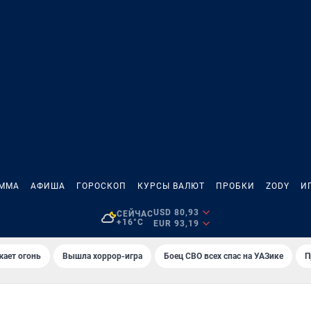
АММА
АФИША
ГОРОСКОП
КУРСЫ ВАЛЮТ
ПРОБКИ
ZODY
И
USD 80,93
СЕЙЧАС
+16°C
EUR 93,19
жает огонь
Вышла хоррор-игра
Боец СВО всех спас на УАЗике
П