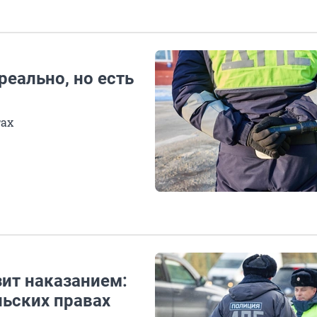
реально, но есть
тах
зит наказанием:
льских правах