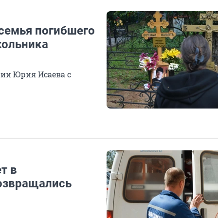
 семья погибшего
кольника
ии Юрия Исаева с
т в
возвращались