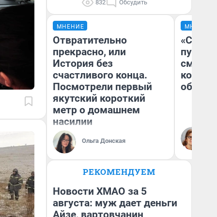
832
Обсудить
МНЕНИЕ
МНЕНИЕ
Отвратительно
«Спутал
прекрасно, или
пургу».
История без
смерте
счастливого конца.
которы
Посмотрели первый
обнару
якутский короткий
метр о домашнем
насилии
Ир
Гл
Ольга Донская
«Р
Во
РЕКОМЕНДУЕМ
Новости ХМАО за 5
августа: муж дает деньги
Айзе, вартовчанин