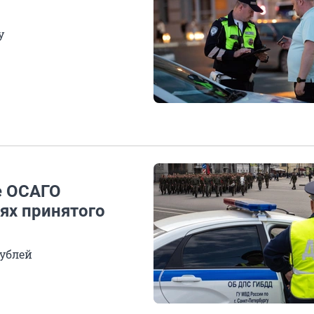
у
е ОСАГО
ях принятого
рублей