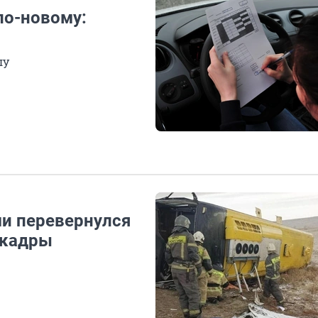
по-новому:
лу
ми перевернулся
 кадры