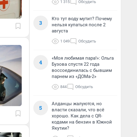
1 315
Обсудить
Кто тут воду мутит? Почему
3
нельзя купаться после 2
августа
1 049
Обсудить
«Моя любимая пара!»: Ольга
4
Бузова спустя 22 года
воссоединилась с бывшим
парнем из «ДОМа-2»
844
Обсудить
Алданцы жалуются, но
5
власти сказали, что всё
хорошо. Как дела с QR-
кодами на бензин в Южной
Якутии?