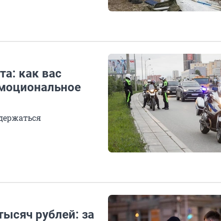
та: как вас
 эмоциональное
здержаться
тысяч рублей: за