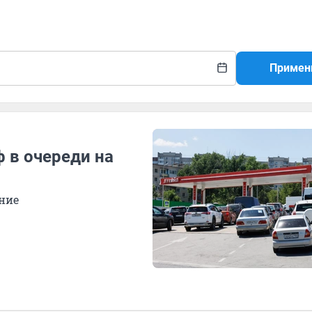
Примен
ф в очереди на
ние