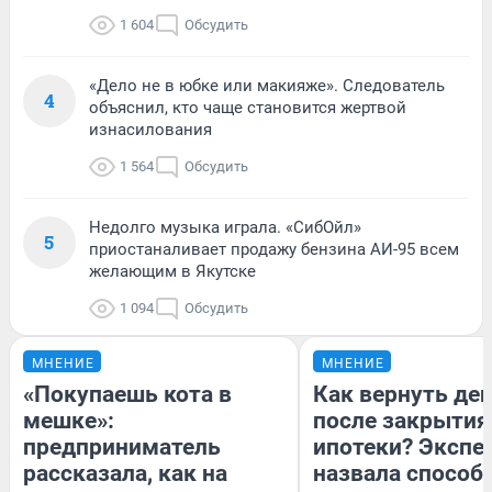
1 604
Обсудить
«Дело не в юбке или макияже». Следователь
4
объяснил, кто чаще становится жертвой
изнасилования
1 564
Обсудить
Недолго музыка играла. «СибОйл»
5
приостаналивает продажу бензина АИ-95 всем
желающим в Якутске
1 094
Обсудить
МНЕНИЕ
МНЕНИЕ
«Покупаешь кота в
Как вернуть де
мешке»:
после закрытия
предприниматель
ипотеки? Экспе
рассказала, как на
назвала способ,