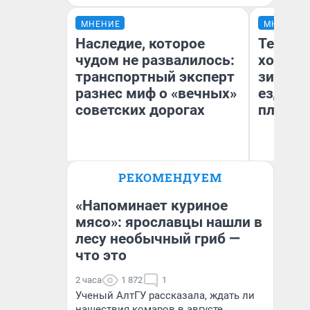
МНЕНИЕ
МНЕНИЕ
Наследие, которое
Тепло 
чудом не развалилось:
холодн
транспортный эксперт
зимой.
разнес миф о «вечных»
ездит н
советских дорогах
плюсы 
Олег Арефьев
РЕКОМЕНДУЕМ
Блогер, предприниматель,
Д
владелец в транспортном
бизнесе
«Напоминает куриное
мясо»: ярославцы нашли в
лесу необычный гриб —
что это
2 часа
1 872
1
Ученый АлтГУ рассказала, ждать ли
нашествия комаров в августе