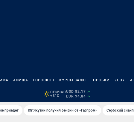
АММА
АФИША
ГОРОСКОП
КУРСЫ ВАЛЮТ
ПРОБКИ
ZODY
И
USD 82,17
СЕЙЧАС
+8°C
EUR 94,84
не приедет
Юг Якутии получил бензин от «Газпром»
Сербский снайп