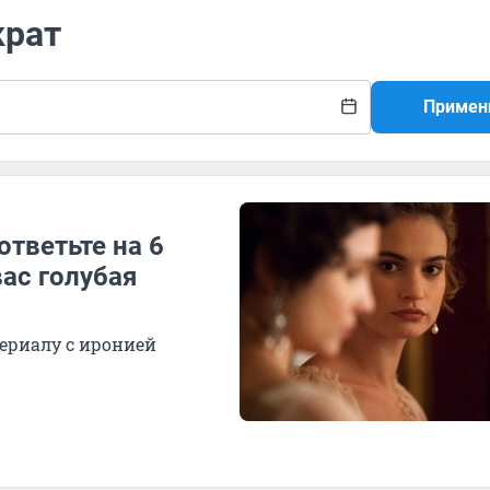
крат
Примен
ответьте на 6
вас голубая
ериалу с иронией