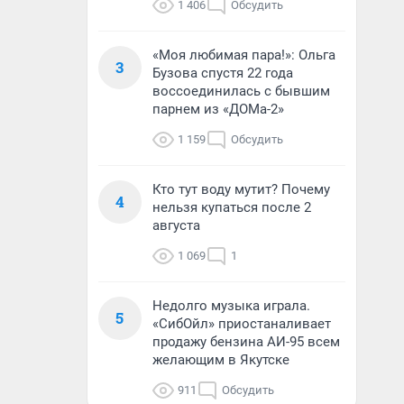
1 406
Обсудить
«Моя любимая пара!»: Ольга
3
Бузова спустя 22 года
воссоединилась с бывшим
парнем из «ДОМа-2»
1 159
Обсудить
Кто тут воду мутит? Почему
4
нельзя купаться после 2
августа
1 069
1
Недолго музыка играла.
5
«СибОйл» приостаналивает
продажу бензина АИ-95 всем
желающим в Якутске
911
Обсудить