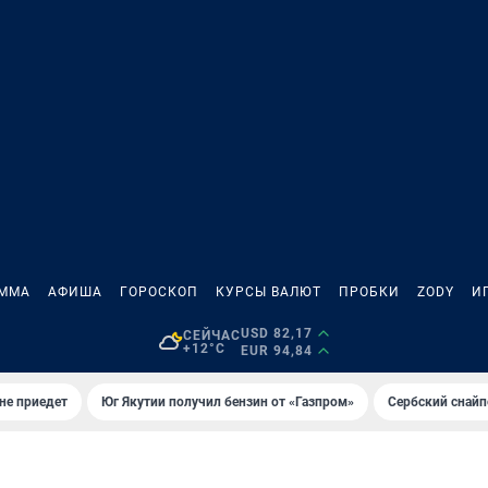
АММА
АФИША
ГОРОСКОП
КУРСЫ ВАЛЮТ
ПРОБКИ
ZODY
И
USD 82,17
СЕЙЧАС
+12°C
EUR 94,84
не приедет
Юг Якутии получил бензин от «Газпром»
Сербский снайп