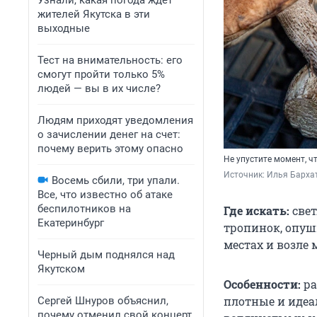
Узнали, какая погода ждет
жителей Якутска в эти
выходные
Тест на внимательность: его
смогут пройти только 5%
людей — вы в их числе?
Людям приходят уведомления
о зачислении денег на счет:
почему верить этому опасно
Не упустите момент, 
Источник: 
Илья Бархат
Восемь сбили, три упали.
Все, что известно об атаке
беспилотников на
Где искать:
свет
Екатеринбург
тропинок, опуш
местах и возле 
Черный дым поднялся над
Якутском
Особенности:
ра
плотные и идеа
Сергей Шнуров объяснил,
почему отменил свой концерт