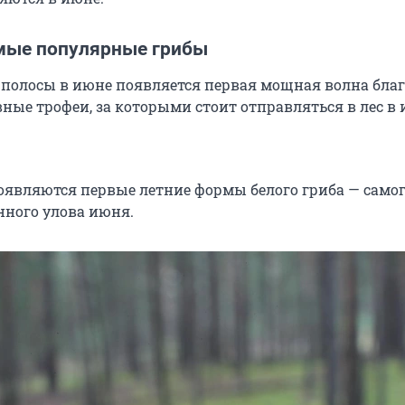
мые популярные грибы
й полосы в июне появляется первая мощная волна бла
вные трофеи, за которыми стоит отправляться в лес в 
появляются первые летние формы белого гриба — само
нного улова июня.