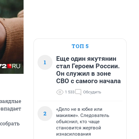
ТОП 5
Еще один якутянин
1
стал Героем России.
Он служил в зоне
СВО с самого начала
1 533
Обсудить
 заядлые
овпадает
«Дело не в юбке или
2
макияже». Следователь
объяснил, кто чаще
 собрать
становится жертвой
изнасилования