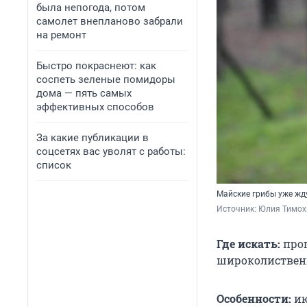
была непогода, потом
самолет внепланово забрали
на ремонт
Быстро покраснеют: как
соспеть зеленые помидоры
дома — пять самых
эффективных способов
За какие публикации в
соцсетях вас уволят с работы:
список
Майские грибы уже жд
Источник: 
Юлия Тимохи
Где искать:
прог
широколиственн
Особенности:
ию