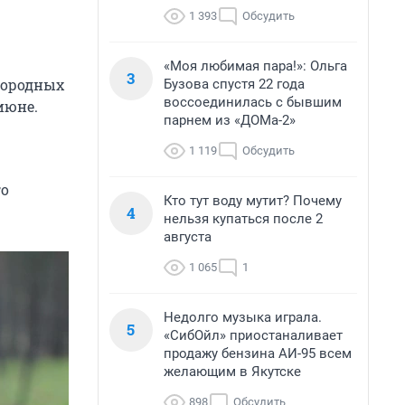
1 393
Обсудить
«Моя любимая пара!»: Ольга
3
городных
Бузова спустя 22 года
воссоединилась с бывшим
июне.
парнем из «ДОМа-2»
1 119
Обсудить
го
Кто тут воду мутит? Почему
4
нельзя купаться после 2
августа
1 065
1
Недолго музыка играла.
5
«СибОйл» приостаналивает
продажу бензина АИ-95 всем
желающим в Якутске
898
Обсудить