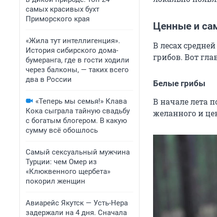
самых красивых бухт
Приморского края
Ценные и са
«Жила тут интеллигенция».
В лесах средне
История сибирского дома-
грибов. Вот гла
бумеранга, где в гости ходили
через балконы, — таких всего
два в России
Белые грибы
В начале лета 
«Теперь мы семья!» Клава
Кока сыграла тайную свадьбу
желанного и це
с богатым блогером. В какую
сумму всё обошлось
Самый сексуальный мужчина
Турции: чем Омер из
«Клюквенного щербета»
покорил женщин
Авиарейс Якутск — Усть-Нера
задержали на 4 дня. Сначала