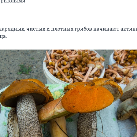
 рыхлыми.
нарядных, чистых и плотных грибов начинают актив
ца.