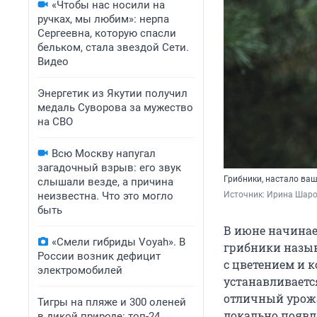
«Чтобы нас носили на
ручках, мы любим»: нерпа
Сергеевна, которую спасли
бельком, стала звездой Сети.
Видео
Энергетик из Якутии получил
медаль Суворова за мужество
на СВО
Всю Москву напугал
загадочный взрыв: его звук
Грибники, настало ваш
слышали везде, а причина
неизвестна. Что это могло
Источник: 
Ирина Шаров
быть
В июне начинае
«Смели гибриды Voyah». В
грибники назыв
России возник дефицит
с цветением и 
электромобилей
устанавливаетс
отличный урожа
Тигры на пляже и 300 оленей
локально появл
в дикой природе: топ-24