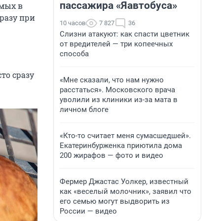
пассажира «Яавтобуса»
омых в
разу при
10 часов
7 827
36
Слизни атакуют: как спасти цветник
от вредителей — три копеечных
способа
то сразу
«Мне сказали, что нам нужно
расстаться». Московского врача
уволили из клиники из-за мата в
личном блоге
«Кто-то считает меня сумасшедшей».
Екатеринбурженка приютила дома
200 жирафов — фото и видео
Фермер Джастас Уолкер, известный
как «веселый молочник», заявил что
его семью могут выдворить из
России — видео