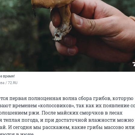
е время!
а / 72.RU
тся первая полноценная волна сбора грибов, которую
ают временем «колосовиков», так как их появление с
колошением ржи. После майских сморчков в лесах
я теплая погода, и при достаточной влажности можно
й. И сегодня мы расскажем, какие грибы массово или
яются в июне.