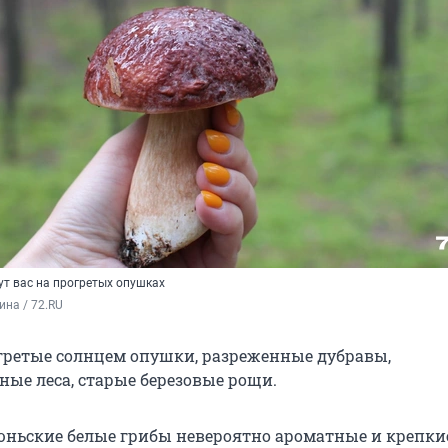
ут вас на прогретых опушках
на / 72.RU
ретые солнцем опушки, разреженные дубравы,
ые леса, старые березовые рощи.
ньские белые грибы невероятно ароматные и крепкие