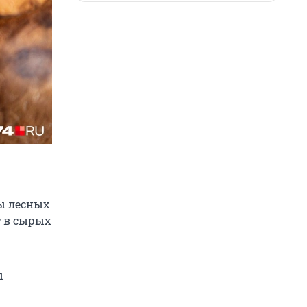
ы лесных
т в сырых
ы