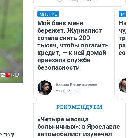
МНЕНИЕ
МНЕНИ
Мой банк меня
Насле
бережет. Журналист
чудом
хотела снять 200
транс
тысяч, чтобы погасить
разне
кредит, — к ней домой
совет
приехала служба
безопасности
Ксения Владимирская
Автор мнения
РЕКОМЕНДУЕМ
«Четыре месяца
больничных»: в Ярославле
автомобилист изувечил
, но у