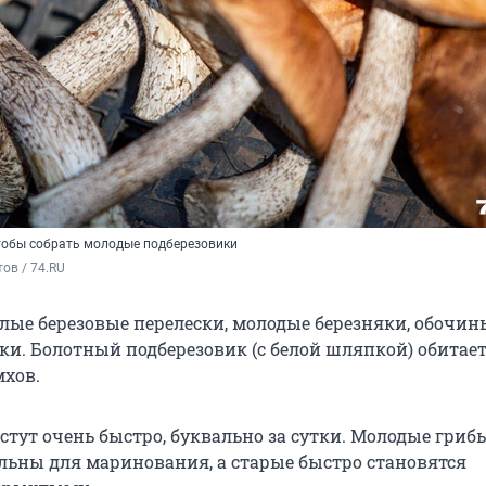
чтобы собрать молодые подберезовики
ов / 74.RU
лые березовые перелески, молодые березняки, обочин
ки. Болотный подберезовик (с белой шляпкой) обитае
мхов.
стут очень быстро, буквально за сутки. Молодые гриб
льны для маринования, а старые быстро становятся