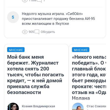
1 068
1
Недолго музыка играла. «СибОйл»
5
приостаналивает продажу бензина АИ-95
всем желающим в Якутске
905
Обсудить
МНЕНИЕ
МНЕНИЕ
Мой банк меня
«Никого нельз
бережет. Журналист
победить». О ч
хотела снять 200
главный блокб
тысяч, чтобы погасить
этого года, ко
кредит, — к ней домой
бьет рекорды 
приехала служба
прокате: честн
безопасности
отзыв на «Оди
Нолана
Ксения Владимирская
Стас Соколов