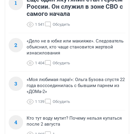
1
России. Он служил в зоне СВО с
самого начала
1 541
Обсудить
«Дело не в юбке или макияже». Следователь
2
объяснил, кто чаще становится жертвой
изнасилования
1 404
Обсудить
«Моя любимая пара!»: Ольга Бузова спустя 22
3
года воссоединилась с бывшим парнем из
«ДОМа-2»
1 139
Обсудить
Кто тут воду мутит? Почему нельзя купаться
4
после 2 августа