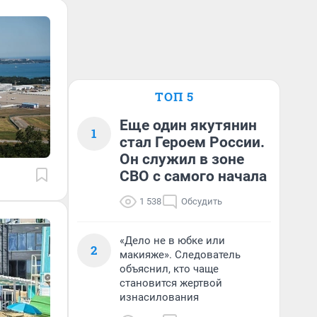
ТОП 5
Еще один якутянин
1
стал Героем России.
Он служил в зоне
СВО с самого начала
1 538
Обсудить
«Дело не в юбке или
2
макияже». Следователь
объяснил, кто чаще
становится жертвой
изнасилования