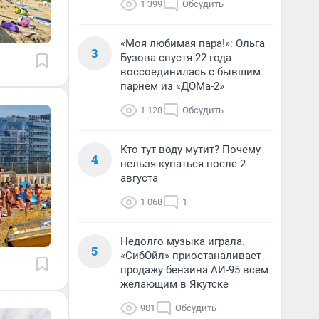
1 399
Обсудить
«Моя любимая пара!»: Ольга
3
Бузова спустя 22 года
воссоединилась с бывшим
парнем из «ДОМа-2»
1 128
Обсудить
Кто тут воду мутит? Почему
4
нельзя купаться после 2
августа
1 068
1
Недолго музыка играла.
5
«СибОйл» приостаналивает
продажу бензина АИ-95 всем
желающим в Якутске
901
Обсудить