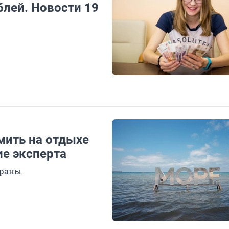
блей. Новости 19
мить на отдыхе
ие эксперта
траны