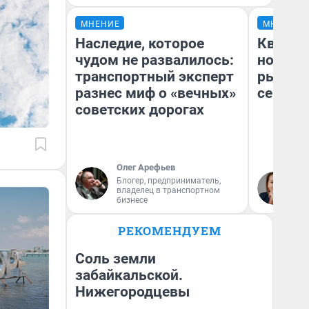
МНЕНИЕ
МНЕНИЕ
Наследие, которое
Кварти
чудом не развалилось:
но деш
транспортный эксперт
рынок 
разнес миф о «вечных»
сейчас
советских дорогах
Олег Арефьев
Ек
Блогер, предприниматель,
владелец в транспортном
ди
бизнесе
не
РЕКОМЕНДУЕМ
Соль земли
забайкальской.
Нижегородцевы