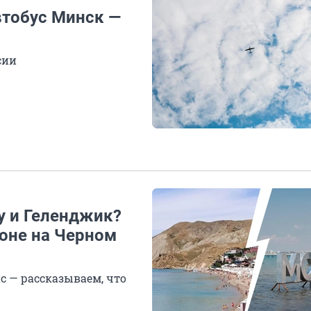
втобус Минск —
сии
у и Геленджик?
зоне на Черном
с — рассказываем, что