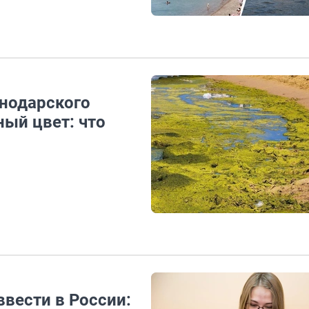
снодарского
ный цвет: что
вести в России: