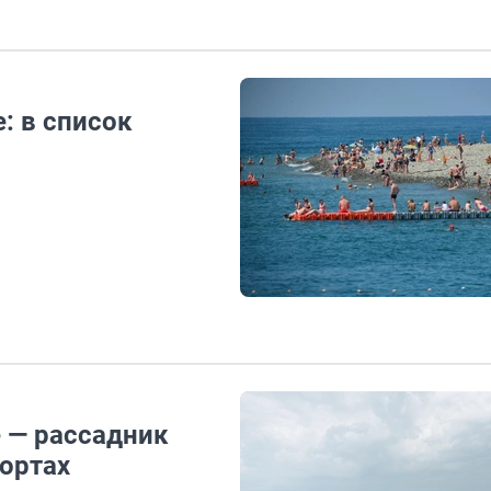
: в список
е — рассадник
рортах