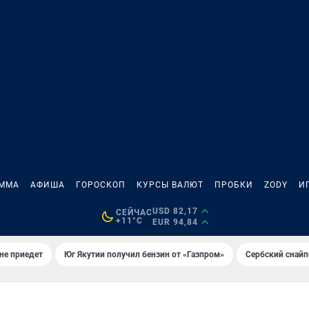
АММА
АФИША
ГОРОСКОП
КУРСЫ ВАЛЮТ
ПРОБКИ
ZODY
И
USD 82,17
СЕЙЧАС
+11°C
EUR 94,84
не приедет
Юг Якутии получил бензин от «Газпром»
Сербский снайп