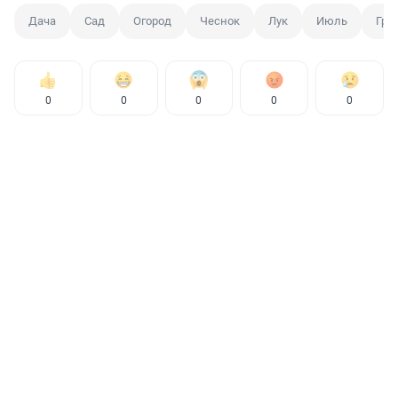
Дача
Сад
Огород
Чеснок
Лук
Июль
Гря
0
0
0
0
0