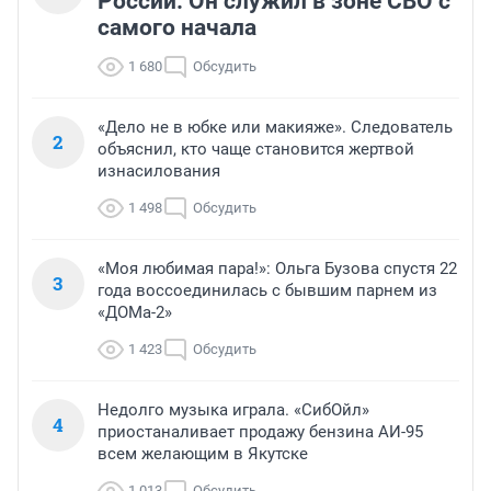
России. Он служил в зоне СВО с
самого начала
1 680
Обсудить
«Дело не в юбке или макияже». Следователь
2
объяснил, кто чаще становится жертвой
изнасилования
1 498
Обсудить
«Моя любимая пара!»: Ольга Бузова спустя 22
3
года воссоединилась с бывшим парнем из
«ДОМа-2»
1 423
Обсудить
Недолго музыка играла. «СибОйл»
4
приостаналивает продажу бензина АИ-95
всем желающим в Якутске
1 013
Обсудить