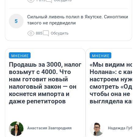
Сильный ливень полил в Якутске. Синоптики
5
такого не предвидели
885
Обсудить
МНЕНИЕ
МНЕНИЕ
Продашь за 3000, налог
«Мы видим нов
возьмут с 4000. Что
Нолана»: с как
нам готовит новый
настроем нужн
налоговый закон — он
смотреть «Оди
коснется импорта и
чтобы она не
даже репетиторов
выглядела как
Анастасия Завгородняя
Надежда Губар