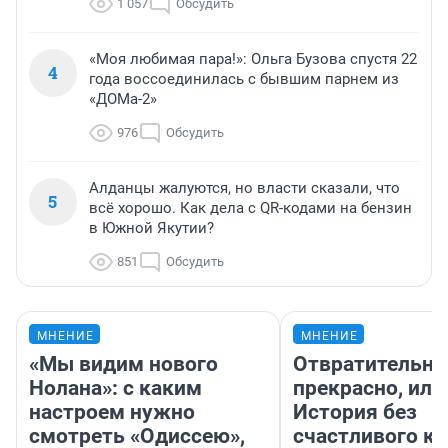
1 057
Обсудить
«Моя любимая пара!»: Ольга Бузова спустя 22
4
года воссоединилась с бывшим парнем из
«ДОМа-2»
976
Обсудить
Алданцы жалуются, но власти сказали, что
5
всё хорошо. Как дела с QR-кодами на бензин
в Южной Якутии?
851
Обсудить
МНЕНИЕ
МНЕНИЕ
«Мы видим нового
Отвратительно
Нолана»: с каким
прекрасно, или
настроем нужно
История без
смотреть «Одиссею»,
счастливого ко