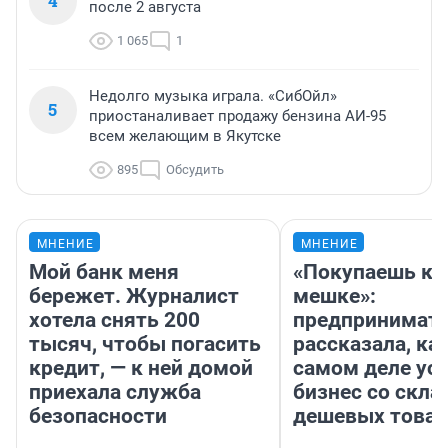
4
после 2 августа
1 065
1
Недолго музыка играла. «СибОйл»
5
приостаналивает продажу бензина АИ-95
всем желающим в Якутске
895
Обсудить
МНЕНИЕ
МНЕНИЕ
Мой банк меня
«Покупаешь ко
бережет. Журналист
мешке»:
хотела снять 200
предпринимат
тысяч, чтобы погасить
рассказала, как
кредит, — к ней домой
самом деле ус
приехала служба
бизнес со скл
безопасности
дешевых това