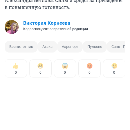
Александра Беглова. Силы и средства приведены
в повышенную готовность.
Виктория Корнеева
Корреспондент оперативной редакции
Беспилотник
Атака
Аэропорт
Пулково
Санкт-Пет
0
0
0
0
0