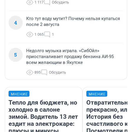
1 117
Обсудить
Кто тут воду мутит? Почему нельзя купаться
4
после 2 августа
1 065
1
Недолго музыка играла. «СибОйл»
5
приостаналивает продажу бензина АИ-95
всем желающим в Якутске
895
Обсудить
МНЕНИЕ
МНЕНИЕ
Тепло для бюджета, но
Отвратительно
холодно в салоне
прекрасно, или
зимой. Водитель 13 лет
История без
ездит на электрокаре:
счастливого ко
плюсы и минусы
Посмотрели п