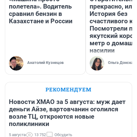
полетела». Водитель
прекрасно, или
сравнил бензин в
История без
Казахстане и России
счастливого ко
Посмотрели п
якутский коро
метр о домаш
насилии
Анатолий Кузнецов
Ольга Донская
РЕКОМЕНДУЕМ
Новости ХМАО за 5 августа: муж дает
деньги Айзе, вартовчанин оголился
возле ТЦ, откроются новые
поликлиники
5 августа
13 752
Обсудить