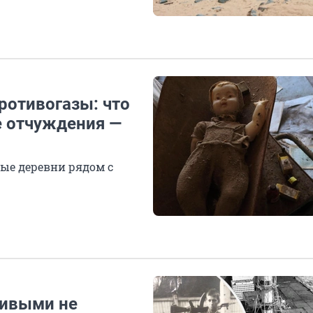
ротивогазы: что
е отчуждения —
ые деревни рядом с
живыми не