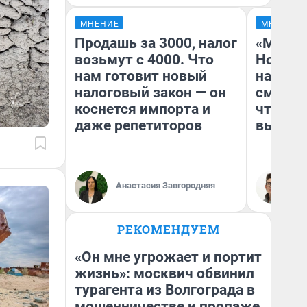
МНЕНИЕ
МНЕНИЕ
Продашь за 3000, налог
«Мы ви
возьмут с 4000. Что
Нолана
нам готовит новый
настро
налоговый закон — он
смотре
коснется импорта и
чтобы 
даже репетиторов
выгляд
Анастасия Завгородняя
На
РЕКОМЕНДУЕМ
«Он мне угрожает и портит
жизнь»: москвич обвинил
турагента из Волгограда в
мошенничестве и пропаже