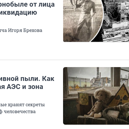
ернобыле от лица
 ликвидацию
ча Игоря Брехова
ивной пыли. Как
я АЭС и зона
рые хранят секреты
ф человечества