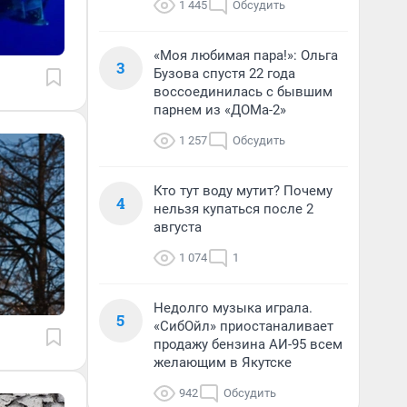
1 445
Обсудить
«Моя любимая пара!»: Ольга
3
Бузова спустя 22 года
воссоединилась с бывшим
парнем из «ДОМа-2»
1 257
Обсудить
Кто тут воду мутит? Почему
4
нельзя купаться после 2
августа
1 074
1
Недолго музыка играла.
5
«СибОйл» приостаналивает
продажу бензина АИ-95 всем
желающим в Якутске
942
Обсудить