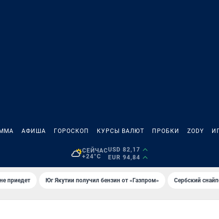
АММА
АФИША
ГОРОСКОП
КУРСЫ ВАЛЮТ
ПРОБКИ
ZODY
И
USD 82,17
СЕЙЧАС
+24°C
EUR 94,84
не приедет
Юг Якутии получил бензин от «Газпром»
Сербский снайп