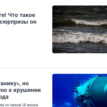
е! Что такое
 сюрпризы он
анику», но
тно о крушении
ода
а со связи 18 июня