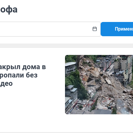
рофа
Примен
акрыл дома в
пропали без
идео