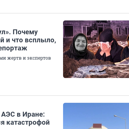
ул». Почему
й и что всплыло,
репортаж
ми жертв и экспертов
 АЭС в Иране:
ся катастрофой