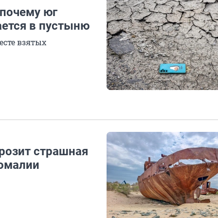
 почему юг
ется в пустыню
есте взятых
грозит страшная
номалии