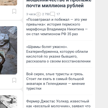
почти миллиона рублей
3 часа
2 750
17
«Позавтракал и побежал — это уже
привычка»: история пермского
марафонца Владимира Никитина —
он стал чемпионом РФ 35 раз
«Шрамы болят ужасно».
Екатеринбурженка, которую облили
кислотой по указке бывшего,
рассказала о своем восстановлении
Вой сирен, злые туристы и грязь.
Стоит ли ехать в самый большой
аквапарк в Геленджике — мнение
туристки
Фермер Джастас Уолкер, известный
как «веселый молочник», заявил что