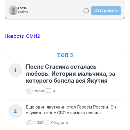
Гость
Отправить
Войти
Новости СМИ2
ТОП 5
После Стасика осталась
1
любовь. История мальчика, за
которого болела вся Якутия
28 535
4
Еще один якутянин стал Героем России. Он
2
служил в зоне СВО с самого начала
1 332
Обсудить