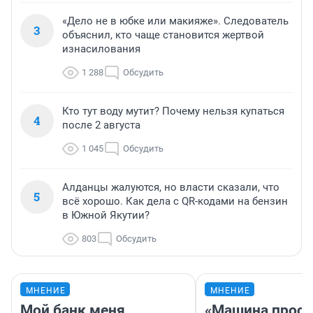
«Дело не в юбке или макияже». Следователь
3
объяснил, кто чаще становится жертвой
изнасилования
1 288
Обсудить
Кто тут воду мутит? Почему нельзя купаться
4
после 2 августа
1 045
Обсудить
Алданцы жалуются, но власти сказали, что
5
всё хорошо. Как дела с QR-кодами на бензин
в Южной Якутии?
803
Обсудить
МНЕНИЕ
МНЕНИЕ
Мой банк меня
«Машина прост