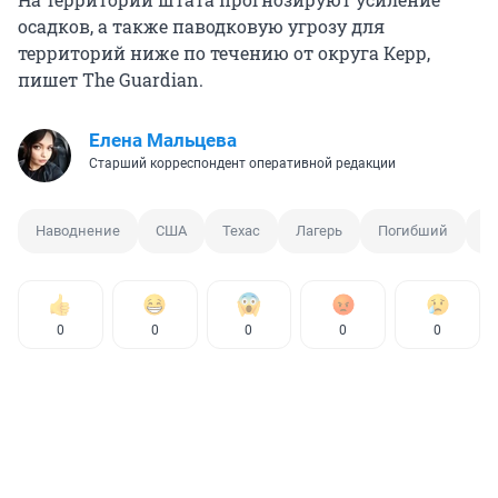
осадков, а также паводковую угрозу для
территорий ниже по течению от округа Керр,
пишет The Guardian.
Елена Мальцева
Старший корреспондент оперативной редакции
Наводнение
США
Техас
Лагерь
Погибший
П
0
0
0
0
0