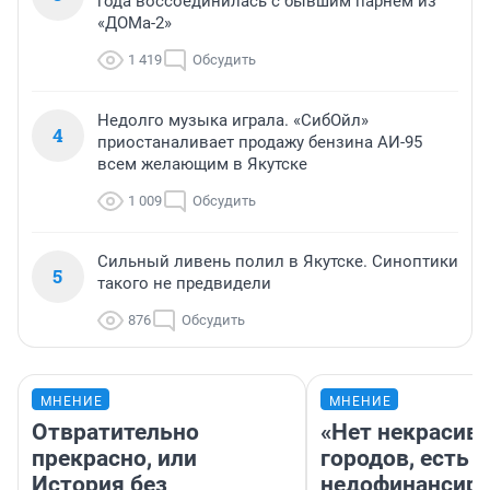
года воссоединилась с бывшим парнем из
«ДОМа-2»
1 419
Обсудить
Недолго музыка играла. «СибОйл»
4
приостаналивает продажу бензина АИ-95
всем желающим в Якутске
1 009
Обсудить
Сильный ливень полил в Якутске. Синоптики
5
такого не предвидели
876
Обсудить
МНЕНИЕ
МНЕНИЕ
Отвратительно
«Нет некрасив
прекрасно, или
городов, есть
История без
недофинансиро