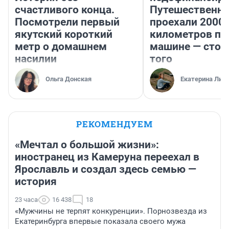
счастливого конца.
Путешественн
Посмотрели первый
проехали 2000
якутский короткий
километров по 
метр о домашнем
машине — стои
насилии
того
Ольга Донская
Екатерина Лит
РЕКОМЕНДУЕМ
«Мечтал о большой жизни»:
иностранец из Камеруна переехал в
Ярославль и создал здесь семью —
история
23 часа
16 438
18
«Мужчины не терпят конкуренции». Порнозвезда из
Екатеринбурга впервые показала своего мужа