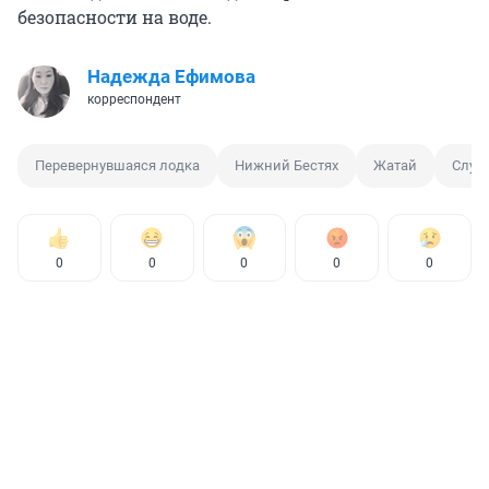
безопасности на воде.
Надежда Ефимова
корреспондент
Перевернувшаяся лодка
Нижний Бестях
Жатай
Служ
0
0
0
0
0