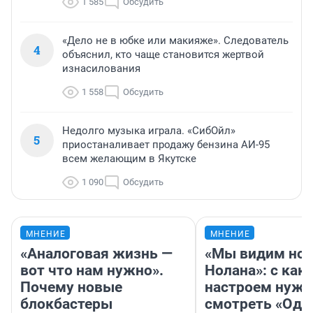
1 585
Обсудить
«Дело не в юбке или макияже». Следователь
4
объяснил, кто чаще становится жертвой
изнасилования
1 558
Обсудить
Недолго музыка играла. «СибОйл»
5
приостаналивает продажу бензина АИ-95
всем желающим в Якутске
1 090
Обсудить
МНЕНИЕ
МНЕНИЕ
«Аналоговая жизнь —
«Мы видим нов
вот что нам нужно».
Нолана»: с как
Почему новые
настроем нужн
блокбастеры
смотреть «Оди