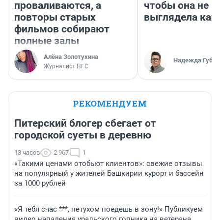
проваливаются, а
чтобы она не
повторы старых
выглядела как
фильмов собирают
полные залы
Алёна Золотухина
Надежда Губар
Журналист НГС
РЕКОМЕНДУЕМ
Питерский блогер сбегает от
городской суеты в деревню
13 часов
2 967
1
«Такими ценами отобьют клиентов»: свежие отзывы
на популярный у жителей Башкирии курорт и бассейн
за 1000 рублей
«Я тебя счас ***, петухом поедешь в зону!» Публикуем
видео нападения уральского гопника на ветерана