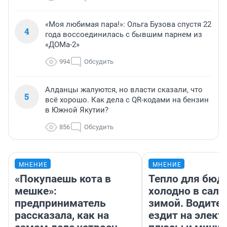
«Моя любимая пара!»: Ольга Бузова спустя 22
4
года воссоединилась с бывшим парнем из
«ДОМа-2»
994
Обсудить
Алданцы жалуются, но власти сказали, что
5
всё хорошо. Как дела с QR-кодами на бензин
в Южной Якутии?
856
Обсудить
МНЕНИЕ
МНЕНИЕ
«Покупаешь кота в
Тепло для бюд
мешке»:
холодно в сало
предприниматель
зимой. Водител
рассказала, как на
ездит на элект