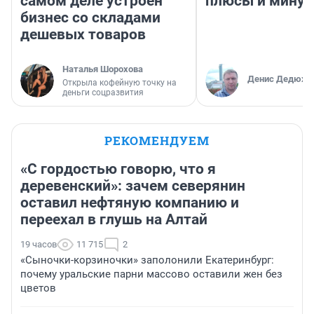
самом деле устроен
плюсы и мину
бизнес со складами
дешевых товаров
Наталья Шорохова
Денис Дедюхи
Открыла кофейную точку на
деньги соцразвития
РЕКОМЕНДУЕМ
«С гордостью говорю, что я
деревенский»: зачем северянин
оставил нефтяную компанию и
переехал в глушь на Алтай
19 часов
11 715
2
«Сыночки-корзиночки» заполонили Екатеринбург:
почему уральские парни массово оставили жен без
цветов