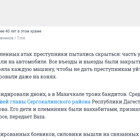
е 40 лет в этом храме
вников / T.me
ленных атак преступники пытались скрыться: часть у
али на автомобиле. Все въезды и выезды были закрыт
яла каждую машину, чтобы не дать преступникам уй
овали даже на конях.
видировали двоих, а в Махачкале троих бандитов. Сре
вей главы Сергокалинского района
Республики Дагес
ва. Его дети и племянник были ваххабитами, призна
се, передает Baza.
ированных боевиков, силовики вышли на связанных