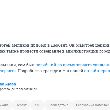
Сергей Меликов прибыл в Дербент. Он осмотрел церков
анах также провести совещание в администрации город
азывали, кем был
погибший во время теракта священ
 теракта
. Подробнее о трагедии — в нашей
онлайн-тра
альцева
рреспондент оперативной
чкала
Теракт
КТО
Последствия
Республика Дагестан