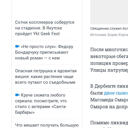
Сотни косплееров соберутся
на стадионе. В Якутске
Священник служил боле
пройдет Ykt Geek Fest
Источник: 
Борис Корче
«Не просто слух»: Федору
После многочис
Бондарчуку приписывают
некоторые сбег
новый роман — с кем
полиция провер
Улицы патрулир
Опасная петрушка и ядовитая
вишня: какие растения чаще
всего путают со съедобными
В Дербенте лик
были
двое сыно
Круче сюжета любого
Магомеда Омаро
сериала: посмотрите, что
Омаров на допро
стало с актерами «Санта-
Барбары»
Помимо ликвид
Что мешает получать большую