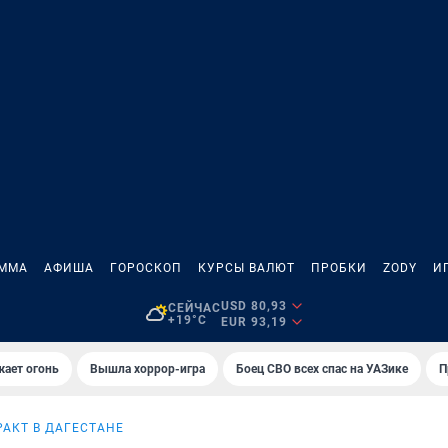
АММА
АФИША
ГОРОСКОП
КУРСЫ ВАЛЮТ
ПРОБКИ
ZODY
И
USD 80,93
СЕЙЧАС
+19°C
EUR 93,19
жает огонь
Вышла хоррор-игра
Боец СВО всех спас на УАЗике
П
РАКТ В ДАГЕСТАНЕ