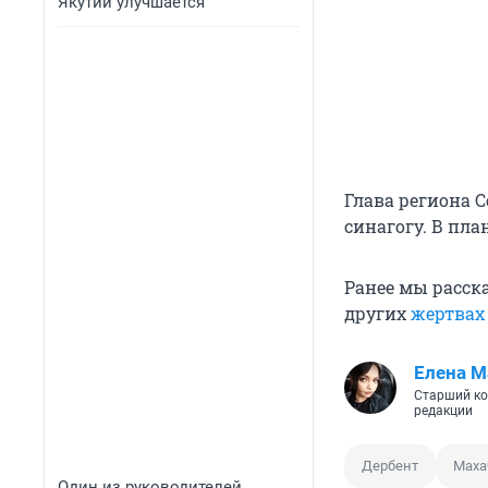
Якутии улучшается
Глава региона 
синагогу. В пл
Ранее мы расск
других
жертвах
Елена М
Старший ко
редакции
Дербент
Маха
Один из руководителей