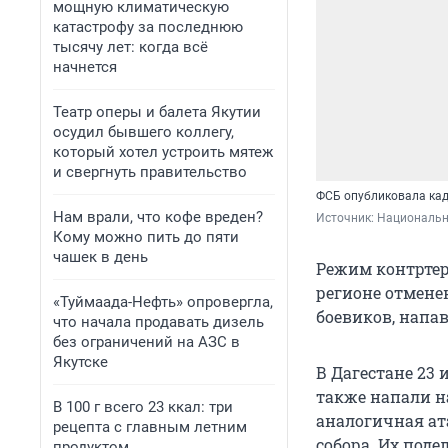
мощную климатическую
катастрофу за последнюю
тысячу лет: когда всё
начнется
Театр оперы и балета Якутии
осудил бывшего коллегу,
который хотел устроить мятеж
и свергнуть правительство
ФСБ опубликовала кад
Нам врали, что кофе вреден?
Источник: 
Национальн
Кому можно пить до пяти
чашек в день
Режим контртер
регионе отмене
«Туймаада-Нефть» опровергла,
боевиков, напав
что начала продавать дизель
без ограничений на АЗС в
Якутске
В Дагестане 23 
также напали н
В 100 г всего 23 ккал: три
аналогичная ат
рецепта с главным летним
собора. Их под
продуктом