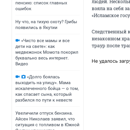
людей. Несколь
пенсию: список главных
взяла на себя 
ошибок
«Исламское госу
Ну что, на тихую охоту? Грибы
появились в Якутии
Следственный ко
незаконном хра
«Чисто все мамы и все
траур после тра
дети на свете»: как
медвежонок Момота покорил
буквально весь интернет.
Не удалось загр
Видео
«Долго боялась
выходить на улицу». Мама
искалеченного бойца — о том,
как спасает сына, который
разбился по пути к невесте
Увеличили отпуск бензина.
Айсен Николаев заявил, что
ситуация с топливом в Южной