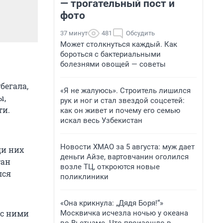
— трогательный пост и
фото
37 минут
481
Обсудить
Может столкнуться каждый. Как
бороться с бактериальными
болезнями овощей — советы
бегала,
«Я не жалуюсь». Строитель лишился
ы,
рук и ног и стал звездой соцсетей:
ти.
как он живет и почему его семью
искал весь Узбекистан
Новости ХМАО за 5 августа: муж дает
ди них
деньги Айзе, вартовчанин оголился
тан
возле ТЦ, откроются новые
лся
поликлиники
«Она крикнула: „Дядя Боря!“»
 с ними
Москвичка исчезла ночью у океана