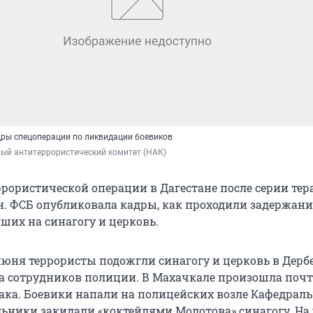
ры спецоперации по ликвидации боевиков
ый антитеррористический комитет (НАК)
рористической операции в Дагестане после серии тер
н. ФСБ опубликовала кадры, как проходили задержан
ших на синагогу и церковь.
июня террористы подожгли синагогу и церковь в Дербе
а сотрудников полиции. В Махачкале произошла поч
ака. Боевики напали на полицейских возле Кафедраль
ельники закидали «коктейлями Молотова» синагогу. На