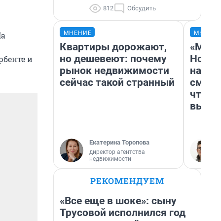
812
Обсудить
МНЕНИЕ
МНЕНИ
На
Квартиры дорожают,
«Мы в
но дешевеют: почему
Нолан
рбенте и
рынок недвижимости
настр
сейчас такой странный
смотр
чтобы
выгля
Екатерина Торопова
директор агентства
недвижимости
РЕКОМЕНДУЕМ
«Все еще в шоке»: сыну
Трусовой исполнился год