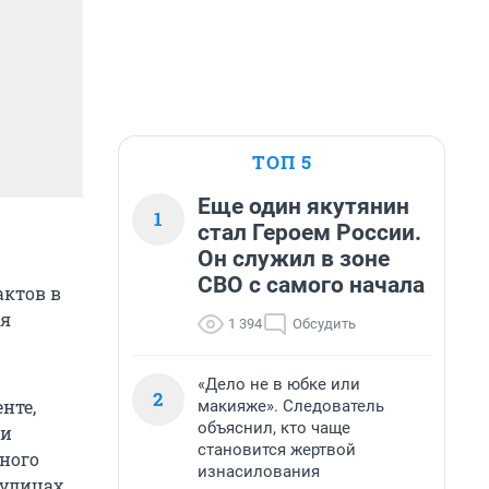
ТОП 5
Еще один якутянин
1
стал Героем России.
Он служил в зоне
СВО с самого начала
актов в
ия
1 394
Обсудить
«Дело не в юбке или
2
нте,
макияже». Следователь
объяснил, кто чаще
ти
становится жертвой
ного
изнасилования
 улицах