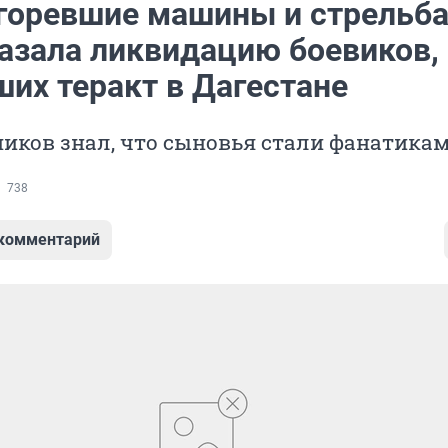
сгоревшие машины и стрельба
азала ликвидацию боевиков,
ших теракт в Дагестане
иков знал, что сыновья стали фанатика
738
 комментарий