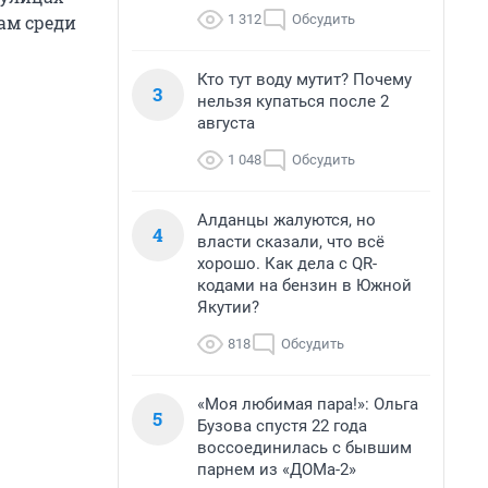
1 312
Обсудить
ам среди
Кто тут воду мутит? Почему
3
нельзя купаться после 2
августа
1 048
Обсудить
Алданцы жалуются, но
4
власти сказали, что всё
хорошо. Как дела с QR-
кодами на бензин в Южной
Якутии?
818
Обсудить
«Моя любимая пара!»: Ольга
5
Бузова спустя 22 года
воссоединилась с бывшим
парнем из «ДОМа-2»