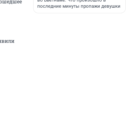
во Вьетнаме. Что произошло в
зошедшее
последние минуты пропажи девушки
ъявили