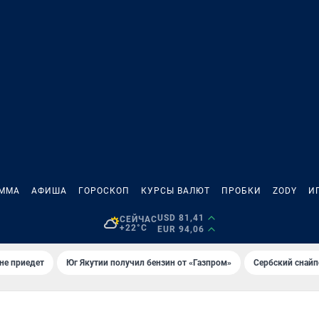
АММА
АФИША
ГОРОСКОП
КУРСЫ ВАЛЮТ
ПРОБКИ
ZODY
И
USD 81,41
СЕЙЧАС
+22°C
EUR 94,06
не приедет
Юг Якутии получил бензин от «Газпром»
Сербский снайп