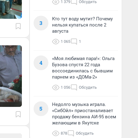
1 379
Обсудить
Кто тут воду мутит? Почему
3
нельзя купаться после 2
августа
1 065
1
«Моя любимая пара!»: Ольга
4
Бузова спустя 22 года
воссоединилась с бывшим
парнем из «ДОМа-2»
1 056
Обсудить
Недолго музыка играла.
5
«СибОйл» приостаналивает
продажу бензина АИ-95 всем
желающим в Якутске
878
Обсудить