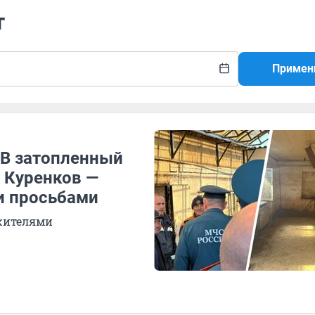
т
Примен
 В затопленный
 Куренков —
и просьбами
жителями