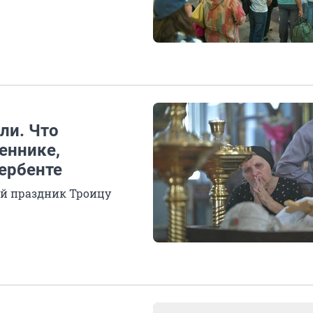
ли. Что
еннике,
ербенте
й праздник Троицу