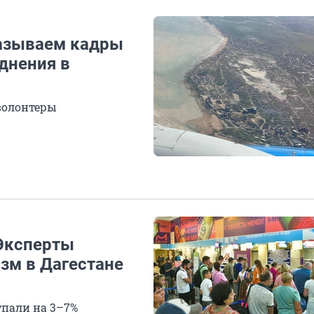
казываем кадры
днения в
волонтеры
 Эксперты
изм в Дагестане
упали на 3–7%