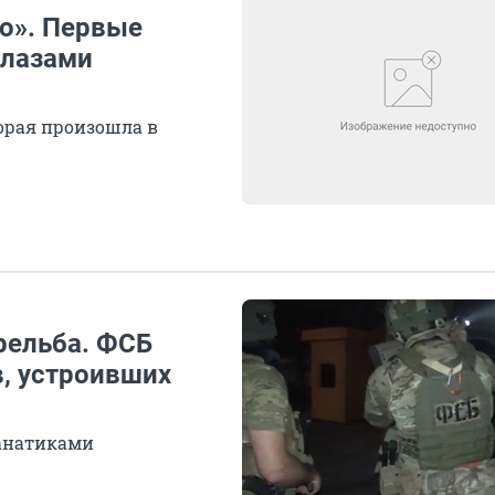
цо». Первые
глазами
торая произошла в
рельба. ФСБ
, устроивших
фанатиками