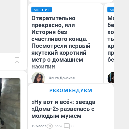
МНЕНИЕ
МНЕНИЕ
Отвратительно
Мой ба
прекрасно, или
береже
История без
хотела 
счастливого конца.
тысяч,
Посмотрели первый
кредит,
якутский короткий
приеха
метр о домашнем
безопа
насилии
Кс
Ольга Донская
Ав
РЕКОМЕНДУЕМ
«Ну вот и всё»: звезда
«Дома-2» развелась с
молодым мужем
19 часов
6 928
3