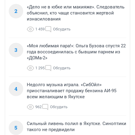
«Дело не в юбке или макияже». Следователь
2
объяснил, кто чаще становится жертвой
изнасилования
1 459
Обсудить
«Моя любимая пара!»: Ольга Бузова спустя 22
3
года воссоединилась с бывшим парнем из
«ДОМа-2»
1 295
Обсудить
Недолго музыка играла. «СибОйл»
4
приостаналивает продажу бензина АИ-95
всем желающим в Якутске
962
Обсудить
Сильный ливень полил в Якутске. Синоптики
5
такого не предвидели