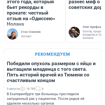
этого года, который
разнес миф о 
бьет рекорды в
советских доро
прокате: честный
отзыв на «Одиссею»
Нолана
Олег Арефьев
Блогер, предпри
Стас Соколов
владелец в тра
Эксперт
бизнесе
РЕКОМЕНДУЕМ
Победили опухоль размером с яйцо и
вытащили младенца с того света.
Пять историй врачей из Тюмени со
счастливым концом
9 августа
18 785
4
В Екатеринбурге три больницы проглядели
запущенный рак у пациентки. После родов ей
удалили несколько органов