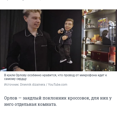
В кукле Орлову особенно нравится, что провод от микрофона идет к
самому сердцу
Источник: 
Dnevnik dizainera / YouTube.com
Орлов — заядлый поклонник кроссовок, для них у
него отдельная комната.