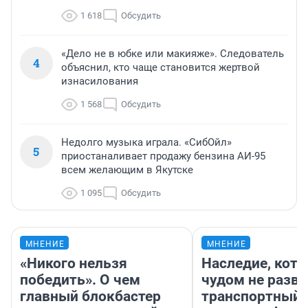
1 618
Обсудить
«Дело не в юбке или макияже». Следователь
4
объяснил, кто чаще становится жертвой
изнасилования
1 568
Обсудить
Недолго музыка играла. «СибОйл»
5
приостаналивает продажу бензина АИ-95
всем желающим в Якутске
1 095
Обсудить
МНЕНИЕ
МНЕНИЕ
«Никого нельзя
Наследие, кото
победить». О чем
чудом не разва
главный блокбастер
транспортный 