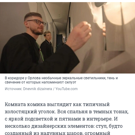
В коридоре у Орлова необычные зеркальные светильники, тень и
свечение от которых напоминают силуэт
Источник: 
Dnevnik dizainera / YouTube.com
Комната комика выглядит как типичный
холостяцкий уголок. Вся спальня в темных тонах,
с яркой подсветкой и пятнами в интерьере. И
несколько дизайнерских элементов: стул, будто
созданный из надувных шаров, огромный