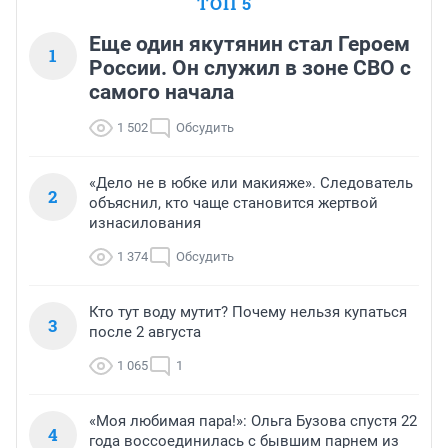
ТОП 5
Еще один якутянин стал Героем
1
России. Он служил в зоне СВО с
самого начала
1 502
Обсудить
«Дело не в юбке или макияже». Следователь
2
объяснил, кто чаще становится жертвой
изнасилования
1 374
Обсудить
Кто тут воду мутит? Почему нельзя купаться
3
после 2 августа
1 065
1
«Моя любимая пара!»: Ольга Бузова спустя 22
4
года воссоединилась с бывшим парнем из