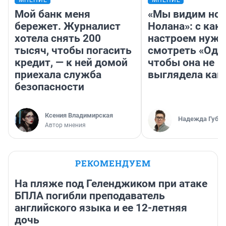
МНЕНИЕ
МНЕНИЕ
Мой банк меня
«Мы видим нов
бережет. Журналист
Нолана»: с как
хотела снять 200
настроем нужн
тысяч, чтобы погасить
смотреть «Оди
кредит, — к ней домой
чтобы она не
приехала служба
выглядела как
безопасности
Ксения Владимирская
Надежда Губар
Автор мнения
РЕКОМЕНДУЕМ
На пляже под Геленджиком при атаке
БПЛА погибли преподаватель
английского языка и ее 12-летняя
дочь