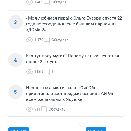
1 409
Обсудить
«Моя любимая пара!»: Ольга Бузова спустя 22
3
года воссоединилась с бывшим парнем из
«ДОМа-2»
1 170
Обсудить
Кто тут воду мутит? Почему нельзя купаться
4
после 2 августа
1 069
1
Недолго музыка играла. «СибОйл»
5
приостаналивает продажу бензина АИ-95
всем желающим в Якутске
914
Обсудить