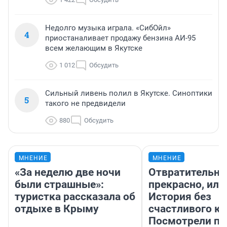
Недолго музыка играла. «СибОйл»
4
приостаналивает продажу бензина АИ-95
всем желающим в Якутске
1 012
Обсудить
Сильный ливень полил в Якутске. Синоптики
5
такого не предвидели
880
Обсудить
МНЕНИЕ
МНЕНИЕ
«За неделю две ночи
Отвратительно
были страшные»:
прекрасно, или
туристка рассказала об
История без
отдыхе в Крыму
счастливого ко
Посмотрели п