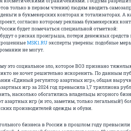
 косметическими ограничениями. Госдума разрешит
тов только в первом чтении) людям вводить самозапре
 деньги в букмекерских конторах и тотализаторах. А 
проект, согласно которому реклама букмекерских конт
 России будет помечаться специальной отметкой:
будут о рисках проигрыша, потери денежных средств 
опрошенные
MSK1.RU
эксперты уверены: подобные мер
громании не могут.
ему это социальное зло, которое ВОЗ признано тяжелы
никто не хочет решительно искоренить. По данным пу
нии «Единый регулятор азартных игр», общая выруч
зартных игр за 2024 год превысила 1,7 триллиона рубл
ить, насколько обогатились владельцы игорного бизн
от азартных игр (и это, заметим, только легальный!) б
ских производителей одежды и обуви.
гольного бизнеса в России в прошлом году превысили