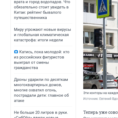
врата и город водопадов. Что
обязательно стоит увидеть в
Китае: рейтинг бывалого
путешественника
Миру угрожают новые вирусы
и глобальная климатическая
катастрофа: итоги недели
Катись, пока молодой: кто
из российских фигуристов
выиграл от смены
гражданства
Дроны ударили по десяткам
многоквартирных домов,
многие охватил огонь,
Эти конторы на каждо
пострадали дети: главное об
Источник: 
Евгений Вдо
атаке
Теперь уже совс
Не больше 20 литров в руки.
«СибОйл» ввели новые