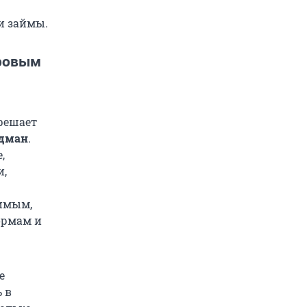
и займы.
гровым
 решает
лдман
.
,
и,
имым,
ормам и
е
 в