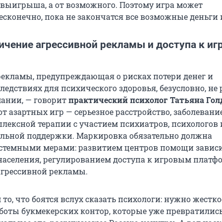
о выигрыша, а от возможного. Поэтому игра может
есконечно, пока не закончатся все возможные деньги 
ичение агрессивной рекламы и доступа к и
!
екламы, предупреждающая о рисках потери денег и
ледствиях для психического здоровья, безусловно, не
ании, — говорит
практический психолог Татьяна Го
т азартных игр — серьезное расстройство, заболевание
лексной терапии с участием психиатров, психологов 
альной поддержки. Маркировка обязательно должна
истемными мерами: развитием центров помощи завис
аселения, регулированием доступа к игровым платф
грессивной рекламы.
 то, что боятся вслух сказать психологи: нужно жестко
боты букмекерских контор, которые уже превратились