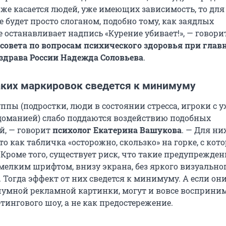
 же касается людей, уже имеющих зависимость, то для
 будет просто слоганом, подобно тому, как заядлых
 останавливает надпись «Курение убивает!», — говор
совета по вопросам психического здоровья при глав
здрава России
Надежда Соловьева
.
аких маркировок сведется к минимуму
пы (подростки, люди в состоянии стресса, игроки с у
оманией) слабо поддаются воздействию подобных
й, — говорит
психолог Екатерина Вашукова
. — Для ни
о как табличка «осторожно, скользко» на горке, с кот
 Кроме того, существует риск, что такие предупрежден
елким шрифтом, внизу экрана, без яркого визуально
Тогда эффект от них сведется к минимуму. А если они
умной рекламной картинки, могут и вовсе восприни
тингового шоу, а не как предостережение.