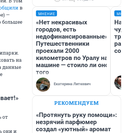
ей. В том
ообщили
в
е) —
МНЕНИЕ
МНЕНИ
«Нет некрасивых
Насле
о большее
городов, есть
чудом
недофинансированные».
транс
Путешественники
разне
проехали 2000
совет
ипарки.
километров по Уралу на
ковать на
машине — стоило ли оно
а данные
того
е
Екатерина Литкевич
вает!»
РЕКОМЕНДУЕМ
«Протянуть руку помощи»:
 от
незрячий парфюмер
создал «уютный» аромат
ь они и