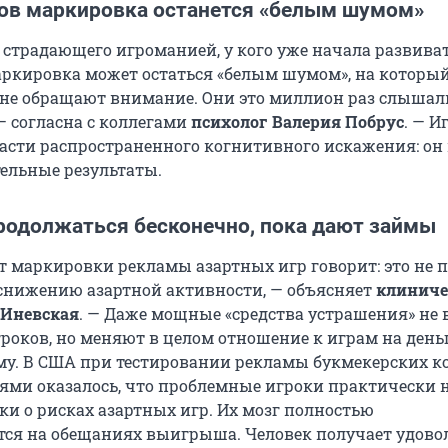
ов маркировка останется «белым шумом»
 страдающего игроманией, у кого уже начала развиват
аркировка может остаться «белым шумом», на которы
не обращают внимание. Они это миллион раз слышал
— согласна с коллегами
психолог Валерия Побрус
. — 
ласти распространенного когнитивного искажения: он
ельные результаты.
продолжаться бесконечно, пока дают займы
 маркировки рекламы азартных игр говорит: это не 
снижению азартной активности, — объясняет
клиниче
 Иневская
. — Даже мощные «средства устрашения» не
роков, но меняют в целом отношение к играм на день
му. В США при тестировании рекламы букмекерских ко
ми оказалось, что проблемные игроки практически 
ки о рисках азартных игр. Их мозг полностью
тся на обещаниях выигрыша. Человек получает удово