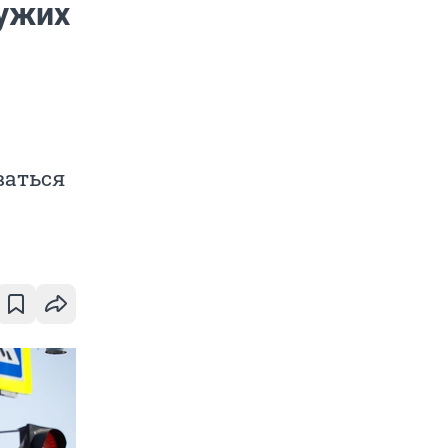
чужих
ваться