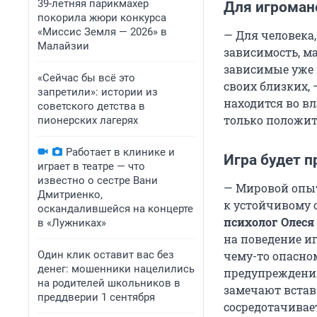
39-летняя парикмахер
Для игроман
покорила жюри конкурса
«Миссис Земля — 2026» в
— Для человека,
Малайзии
зависимость, м
зависимые уже 
«Сейчас бы всё это
своих близких, 
запретили»: истории из
находится во в
советского детства в
только положит
пионерских лагерях
Работает в клинике и
Игра будет 
играет в театре — что
известно о сестре Вани
— Мировой опыт
Дмитриенко,
к устойчивому 
оскандалившейся на концерте
психолог Олеся
в «Лужниках»
на поведение иг
Один клик оставит вас без
чему-то опасно
денег: мошенники нацелились
предупреждения
на родителей школьников в
замечают встав
преддверии 1 сентября
сосредотачивае