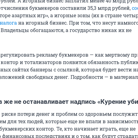
ублей. А игорный бизнес заплатил менее 40 млрд рубл
отчисления букмекеров составили 35,3 млрд рублей,
с
оре азартных игр», а игорные зоны (их в стране четыр
налога
на игорный бизнес. При том, что несут намног
 Владельцы обогащаются, а государство никак их не
регулировать рекламу букмекеров — как мертвому пр
 контор и тотализаторов появится обязанность публи
ных сайтах баннеры с ссылкой, которая будет вести н
вложений свободных денег. Подробности — в материал
 же не останавливает надпись «Курение уби
 риске потери денег и проблем со здоровьем послужит
м для тех людей, которые еще не впали в зависимость
букмекерских контор. Те, кто начинает играть, еще не
 финансовых последствиях и о том, как будут страдат