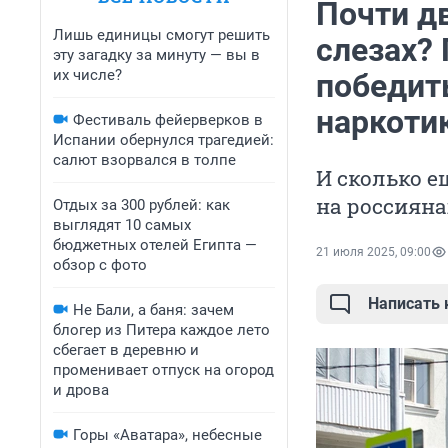
Почти д
Лишь единицы смогут решить
слезах? 
эту загадку за минуту — вы в
их числе?
победить
наркоти
Фестиваль фейерверков в
Испании обернулся трагедией:
салют взорвался в толпе
И сколько е
на россияна
Отдых за 300 рублей: как
выглядят 10 самых
бюджетных отелей Египта —
21 июля 2025, 09:00
обзор с фото
Написать
Не Бали, а баня: зачем
блогер из Питера каждое лето
сбегает в деревню и
променивает отпуск на огород
и дрова
Горы «Аватара», небесные