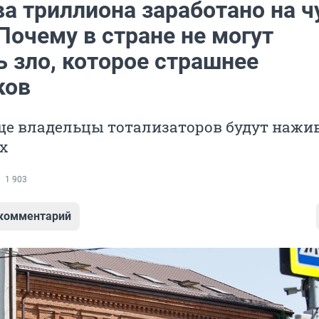
ва триллиона заработано на 
Почему в стране не могут
 зло, которое страшнее
ков
ще владельцы тотализаторов будут нажи
х
1 903
 комментарий