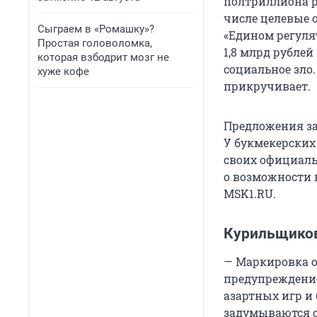
полтриллиона р
числе целевые 
Сыграем в «Ромашку»?
«Едином регулят
Простая головоломка,
1,8 млрд рублей
которая взбодрит мозг не
социальное зло.
хуже кофе
прикручивает.
Предложения за
У букмекерских
своих официаль
о возможности 
MSK1.RU.
Курильщиков
— Маркировка о
предупреждение
азартных игр и 
задумываются о