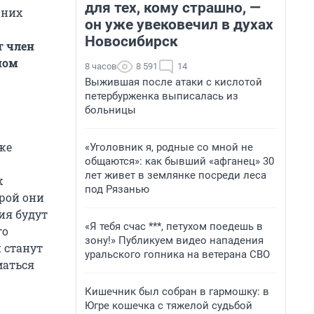
для тех, кому страшно, —
 них
он уже увековечил в духах
Новосибирск
ит
член
ном
8 часов
8 591
14
Выжившая после атаки с кислотой
петербурженка выписалась из
больницы
же
«Уголовник я, родные со мной не
общаются»: как бывший «афганец» 30
лет живет в землянке посреди леса
х
под Рязанью
орой они
ия будут
«Я тебя счас ***, петухом поедешь в
го
зону!» Публикуем видео нападения
 станут
уральского гопника на ветерана СВО
маться
Кишечник был собран в гармошку: в
Югре кошечка с тяжелой судьбой