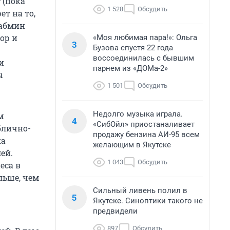
 (пока
1 528
Обсудить
т на то,
кабмин
ор и
«Моя любимая пара!»: Ольга
3
Бузова спустя 22 года
воссоединилась с бывшим
и
парнем из «ДОМа-2»
ы
1 501
Обсудить
Недолго музыка играла.
м
4
«СибОйл» приостаналивает
блично-
продажу бензина АИ-95 всем
ка
желающим в Якутске
ей.
1 043
Обсудить
еса в
ольше, чем
Сильный ливень полил в
5
Якутске. Синоптики такого не
предвидели
897
Обсудить