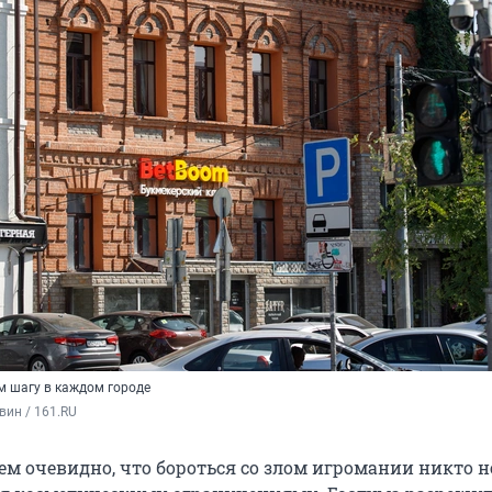
м шагу в каждом городе
вин / 161.RU
ем очевидно, что бороться со злом игромании никто н