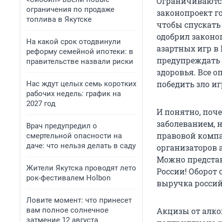
Ограничиваются
ограничения по продаже
законопроект го
топлива в Якутске
чтобы спускать
одобрил законо
На какой срок отодвинули
азартных игр в
реформу семейной ипотеки: в
предупреждать 
правительстве назвали риски
здоровья. Все 
победить зло и
Нас ждут целых семь коротких
рабочих недель: график на
2027 год
И понятно, поч
заболеванием, 
Врач предупредил о
правовой компа
смертельной опасности на
даче: что нельзя делать в саду
организаторов а
Можно представ
Жители Якутска проводят лето
России! Оборот 
рок-фестивалем Holbon
выручка россий
Ловите момент: что принесет
вам полное солнечное
Акцизы от алко
затмение 12 августа