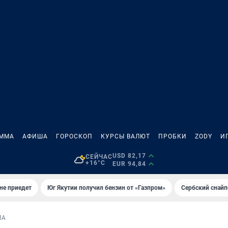
АММА
АФИША
ГОРОСКОП
КУРСЫ ВАЛЮТ
ПРОБКИ
ZODY
И
USD 82,17
СЕЙЧАС
+16°C
EUR 94,84
не приедет
Юг Якутии получил бензин от «Газпром»
Сербский снайп
МА