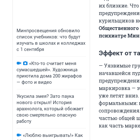
их близкие. Что
предупреждение
курильщиков не
Общественного 
Минпросвещения обновило
психиатре Мин
список учебников: что будут
изучать в школах и колледжах
с 1 сентября
Эффект от т
«Кто-то считает меня
— Уязвимые груп
сумасшедшей». Художница
начавшейся луд
приютила дома 200 жирафов
предупреждени
— фото и видео
маркировка — эт
уже летят вниз.
Укусила змея? Зато паука
нового открыл! История
формальными: м
арахнолога, который обожает
сопровождения. 
свою смертельно опасную
частью общей ш
работу
как часть марке
«Люблю выигрывать!» Как