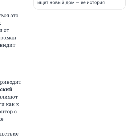
ищет новый дом — ее история
ься эта
й
и от
Игроман
 видит
приводит
ский
 влияют
ги как к
нтор с
не
льствие