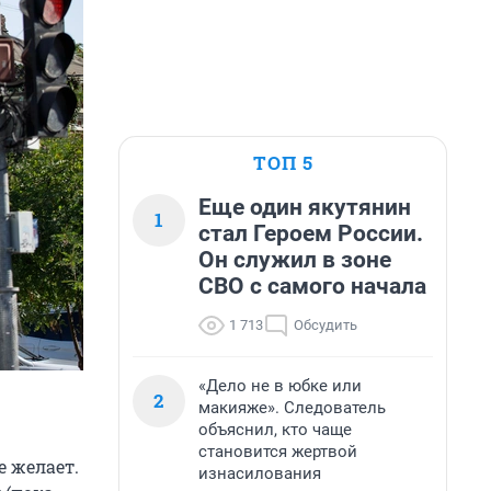
ТОП 5
Еще один якутянин
1
стал Героем России.
Он служил в зоне
СВО с самого начала
1 713
Обсудить
«Дело не в юбке или
2
макияже». Следователь
объяснил, кто чаще
становится жертвой
е желает.
изнасилования