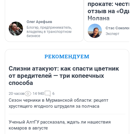
прокате: честн
отзыв на «Оди
Нолана
Олег Арефьев
Блогер, предприниматель,
Стас Соколов
владелец в транспортном
Эксперт
бизнесе
РЕКОМЕНДУЕМ
Слизни атакуют: как спасти цветник
от вредителей — три копеечных
способа
20 часов
14 940
6
Сезон черники в Мурманской области: рецепт
хрустящего ягодного штруделя за полчаса
Ученый АлтГУ рассказала, ждать ли нашествия
комаров в августе