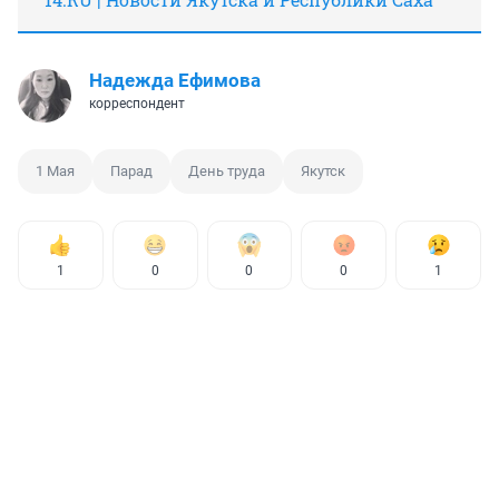
Надежда Ефимова
корреспондент
1 Мая
Парад
День труда
Якутск
1
0
0
0
1