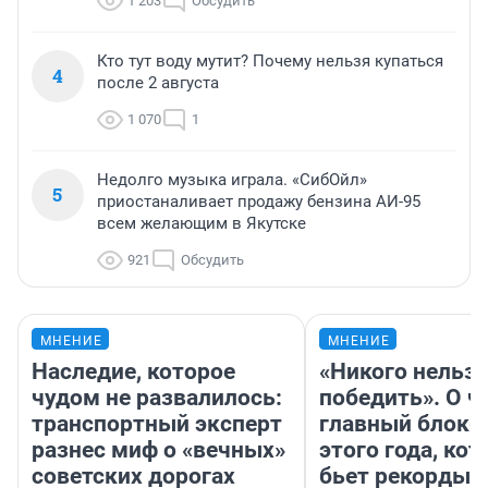
1 203
Обсудить
Кто тут воду мутит? Почему нельзя купаться
4
после 2 августа
1 070
1
Недолго музыка играла. «СибОйл»
5
приостаналивает продажу бензина АИ-95
всем желающим в Якутске
921
Обсудить
МНЕНИЕ
МНЕНИЕ
Наследие, которое
«Никого нельз
чудом не развалилось:
победить». О ч
транспортный эксперт
главный блокб
разнес миф о «вечных»
этого года, ко
советских дорогах
бьет рекорды 