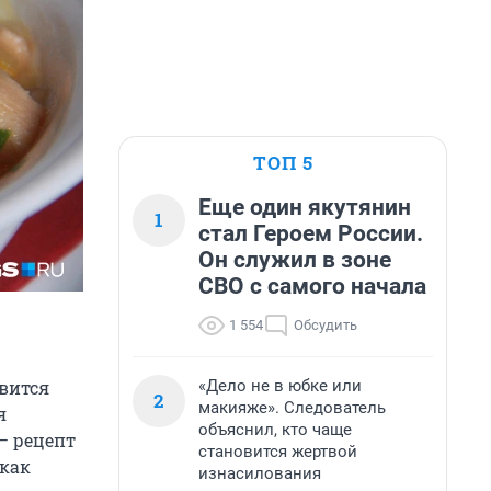
ТОП 5
Еще один якутянин
1
стал Героем России.
Он служил в зоне
СВО с самого начала
1 554
Обсудить
«Дело не в юбке или
овится
2
макияже». Следователь
я
объяснил, кто чаще
— рецепт
становится жертвой
 как
изнасилования