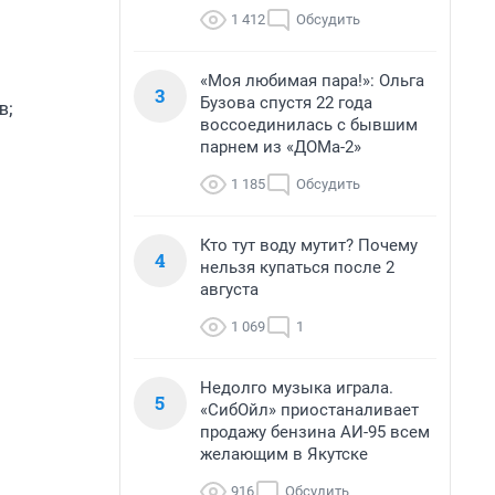
1 412
Обсудить
«Моя любимая пара!»: Ольга
3
Бузова спустя 22 года
в;
воссоединилась с бывшим
парнем из «ДОМа-2»
1 185
Обсудить
Кто тут воду мутит? Почему
4
нельзя купаться после 2
августа
1 069
1
Недолго музыка играла.
5
«СибОйл» приостаналивает
продажу бензина АИ-95 всем
желающим в Якутске
916
Обсудить