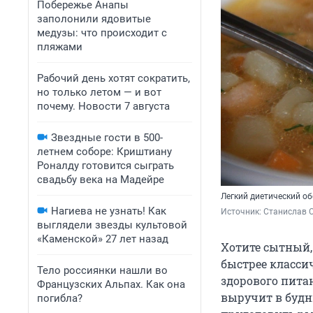
Побережье Анапы
заполонили ядовитые
медузы: что происходит с
пляжами
Рабочий день хотят сократить,
но только летом — и вот
почему. Новости 7 августа
Звездные гости в 500-
летнем соборе: Криштиану
Роналду готовится сыграть
свадьбу века на Мадейре
Легкий диетический об
Нагиева не узнать! Как
Источник: 
Станислав С
выглядели звезды культовой
«Каменской» 27 лет назад
Хотите сытный,
быстрее классич
Тело россиянки нашли во
здорового пита
Французских Альпах. Как она
выручит в будн
погибла?