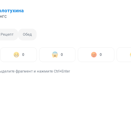
олотухина
 НГС
Рецепт
Обед
0
0
0
ыделите фрагмент и нажмите Ctrl+Enter