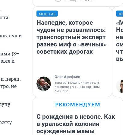
—
МНЕНИЕ
МНЕНИ
сли
Наследие, которое
«Мы в
.
чудом не развалилось:
Нолан
вь, лук и
транспортный эксперт
настр
разнес миф о «вечных»
смотр
советских дорогах
чтобы
ами (3–
выгля
зьте и
Олег Арефьев
 и перец.
Блогер, предприниматель,
тро, не
владелец в транспортном
бизнесе
РЕКОМЕНДУЕМ
супу
С рождения в неволе. Как
ложку
в уральской колонии
осужденные мамы