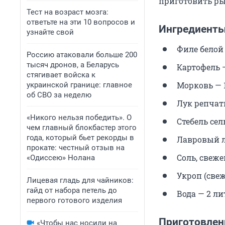
приготовить ры
Тест на возраст мозга:
ответьте на эти 10 вопросов и
Ингредиенты
узнайте свой
Филе белой 
Россию атаковали больше 200
тысяч дронов, а Беларусь
Картофель 
стягивает войска к
Морковь — 
украинской границе: главное
об СВО за неделю
Лук репчат
«Никого нельзя победить». О
Стебель сел
чем главный блокбастер этого
года, который бьет рекорды в
Лавровый л
прокате: честный отзыв на
Соль, свеже
«Одиссею» Нолана
Укроп (све
Лицевая гладь для чайников:
гайд от набора петель до
Вода — 2 ли
первого готового изделия
Приготовлен
«Чтобы нас носили на