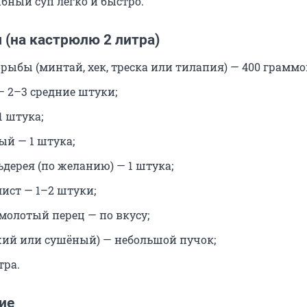
бный суп легко и быстро.
 (на кастрюлю 2 литра)
рыбы (минтай, хек, треска или тилапия) — 400 граммо
— 2–3 средние штуки;
1 штука;
ый — 1 штука;
ьдерея (по желанию) — 1 штука;
ист — 1–2 штуки;
молотый перец — по вкусу;
жий или сушёный) — небольшой пучок;
тра.
ие