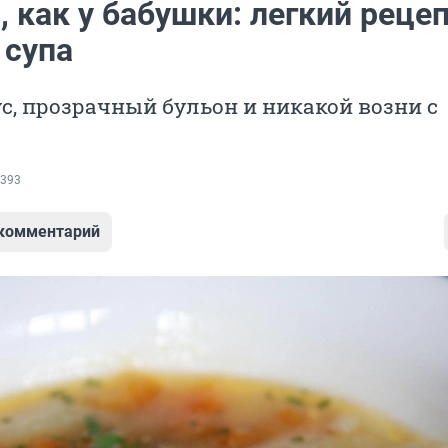
 как у бабушки: легкий реце
 супа
, прозрачный бульон и никакой возни с
393
 комментарий