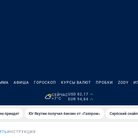
АММА
АФИША
ГОРОСКОП
КУРСЫ ВАЛЮТ
ПРОБКИ
ZODY
И
USD 82,17
СЕЙЧАС
+7°C
EUR 94,84
не приедет
Юг Якутии получил бензин от «Газпром»
Сербский снайп
ИТЬ
ИНСТРУКЦИЯ