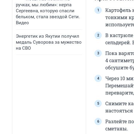
ручках, мы любим»: нерпа
Картофель 
Сергеевна, которую спасли
бельком, стала звездой Сети.
тонкими кр
Видео
использует
В кастрюле 
Энергетик из Якутии получил
сельдерей. 
медаль Суворова за мужество
на СВО
Пока варят
4 сантимет
обсушите 
Через 10 ми
Перемешайт
переварите,
Снимите ка
настояться
Разлейте п
сметаны.