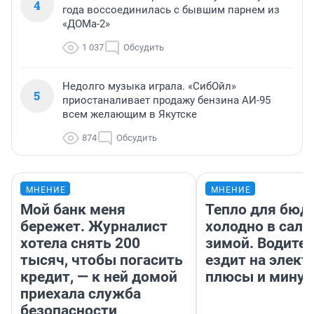
4
года воссоединилась с бывшим парнем из
«ДОМа-2»
1 037
Обсудить
Недолго музыка играла. «СибОйл»
5
приостаналивает продажу бензина АИ-95
всем желающим в Якутске
874
Обсудить
МНЕНИЕ
МНЕНИЕ
Мой банк меня
Тепло для бюд
бережет. Журналист
холодно в сало
хотела снять 200
зимой. Водител
тысяч, чтобы погасить
ездит на элект
кредит, — к ней домой
плюсы и мину
приехала служба
безопасности