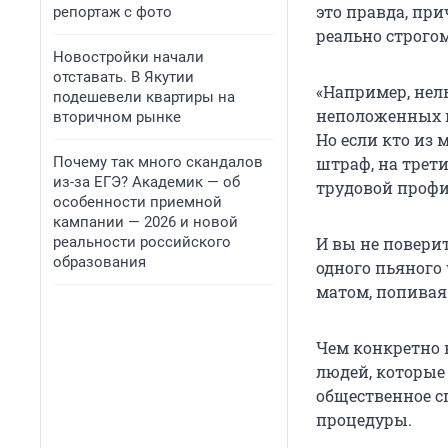
это правда, при
репортаж с фото
реально строго
Новостройки начали
отставать. В Якутии
«Например, нел
подешевели квартиры на
неположенных ме
вторичном рынке
Но если кто из 
Почему так много скандалов
штраф, на трети
из-за ЕГЭ? Академик — об
трудовой профи
особенности приемной
кампании — 2026 и новой
реальности российского
И вы не поверит
образования
одного пьяного 
матом, попивая
Чем конкретно в
людей, которые
общественное с
процедуры.