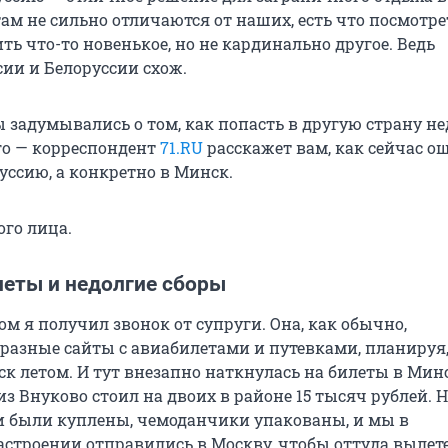
ам не сильно отличаются от наших, есть что посмотре
ть что-то новенькое, но не кардинально другое. Ведь
сии и Белоруссии схож.
 задумывались о том, как попасть в другую страну не
ого — корреспондент
71.RU
расскажет вам, как сейчас о
уссию, а конкретно в Минск.
ого лица.
еты и недолгие сборы
м я получил звонок от супруги. Она, как обычно,
разные сайты с авиабилетами и путевками, планируя,
ск летом. И тут внезапно наткнулась на билеты в Мин
з Внуково стоил на двоих в районе 15 тысяч рублей. 
и были куплены, чемоданчики упакованы, и мы в
строении отправились в Москву, чтобы оттуда вылете