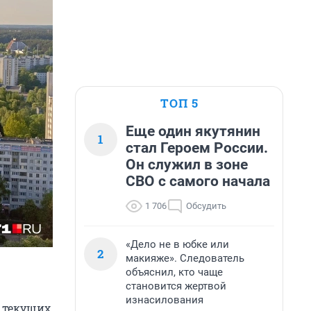
ТОП 5
Еще один якутянин
1
стал Героем России.
Он служил в зоне
СВО с самого начала
1 706
Обсудить
«Дело не в юбке или
2
макияже». Следователь
объяснил, кто чаще
становится жертвой
изнасилования
в текущих