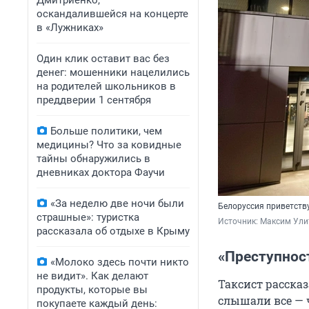
Дмитриенко,
оскандалившейся на концерте
в «Лужниках»
Один клик оставит вас без
денег: мошенники нацелились
на родителей школьников в
преддверии 1 сентября
Больше политики, чем
медицины? Что за ковидные
тайны обнаружились в
дневниках доктора Фаучи
«За неделю две ночи были
Белоруссия приветству
страшные»: туристка
Источник: 
Максим Улит
рассказала об отдыхе в Крыму
«Преступнос
«Молоко здесь почти никто
не видит». Как делают
Таксист расска
продукты, которые вы
слышали все — ч
покупаете каждый день: