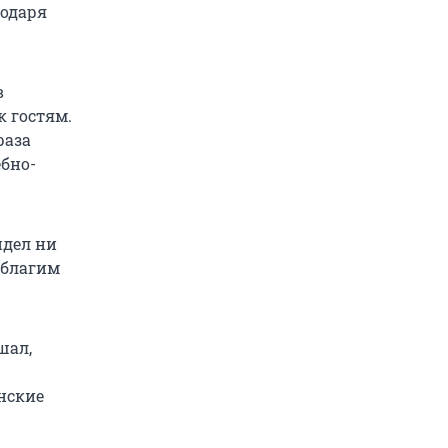
годаря
в
к гостям.
раза
ебно-
идел ни
 благим
шал,
нские