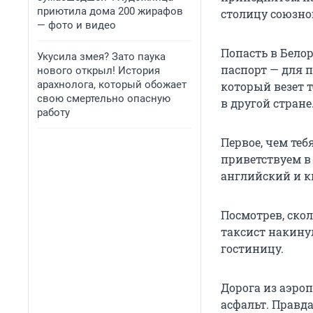
приютила дома 200 жирафов
столицу союзног
— фото и видео
Попасть в Бело
Укусила змея? Зато паука
паспорт — для п
нового открыл! История
арахнолога, который обожает
который везет т
свою смертельно опасную
в другой стране
работу
Первое, чем теб
приветствуем в 
английский и к
Посмотрев, ско
таксист накинул
гостиницу.
Дорога из аэроп
асфальт. Правда