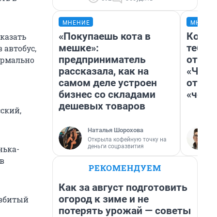
МНЕНИЕ
МНЕНИ
«Покупаешь кота в
Колоб
оказать
мешке»:
тебя 
 автобус,
предприниматель
отлож
формально
рассказала, как на
«Чело
самом деле устроен
отзыв
бизнес со складами
«чело
дешевых товаров
сский,
Наталья Шорохова
Открыла кофейную точку на
деньги соцразвития
нька-
 в
РЕКОМЕНДУЕМ
Как за август подготовить
огород к зиме и не
азбитый
потерять урожай — советы