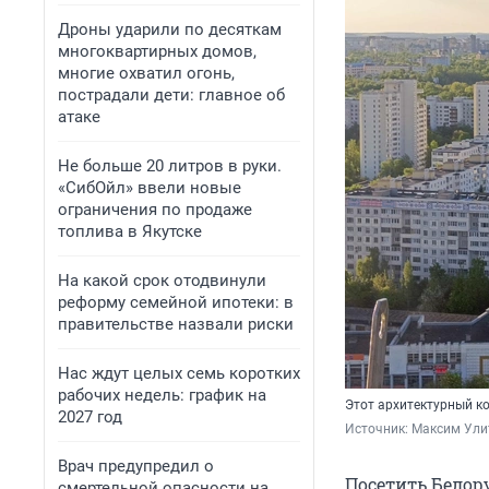
Дроны ударили по десяткам
многоквартирных домов,
многие охватил огонь,
пострадали дети: главное об
атаке
Не больше 20 литров в руки.
«СибОйл» ввели новые
ограничения по продаже
топлива в Якутске
На какой срок отодвинули
реформу семейной ипотеки: в
правительстве назвали риски
Нас ждут целых семь коротких
рабочих недель: график на
Этот архитектурный к
2027 год
Источник: 
Максим Улит
Врач предупредил о
Посетить Белор
смертельной опасности на