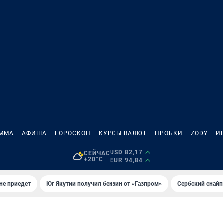
АММА
АФИША
ГОРОСКОП
КУРСЫ ВАЛЮТ
ПРОБКИ
ZODY
И
USD 82,17
СЕЙЧАС
+20°C
EUR 94,84
не приедет
Юг Якутии получил бензин от «Газпром»
Сербский снайп