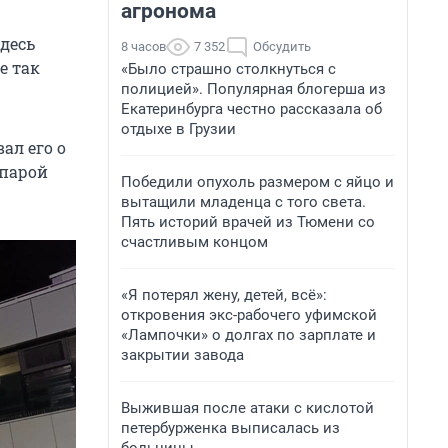
агронома
здесь
8 часов
7 352
Обсудить
е так
«Было страшно столкнуться с
полицией». Популярная блогерша из
Екатеринбурга честно рассказала об
отдыхе в Грузии
ал его о
 парой
Победили опухоль размером с яйцо и
вытащили младенца с того света.
Пять историй врачей из Тюмени со
счастливым концом
«Я потерял жену, детей, всё»:
откровения экс-рабочего уфимской
«Лампочки» о долгах по зарплате и
закрытии завода
Выжившая после атаки с кислотой
петербурженка выписалась из