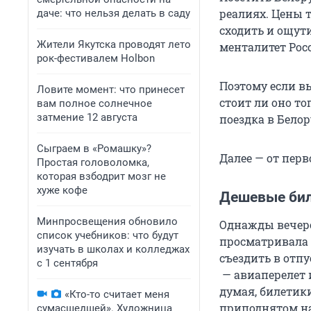
реалиях. Цены т
даче: что нельзя делать в саду
сходить и ощути
Жители Якутска проводят лето
менталитет Рос
рок-фестивалем Holbon
Поэтому если вы
Ловите момент: что принесет
стоит ли оно т
вам полное солнечное
затмение 12 августа
поездка в Белор
Сыграем в «Ромашку»?
Далее — от перв
Простая головоломка,
которая взбодрит мозг не
хуже кофе
Дешевые бил
Минпросвещения обновило
Однажды вечеро
список учебников: что будут
просматривала 
изучать в школах и колледжах
съездить в отпу
с 1 сентября
— авиаперелет и
думая, билетик
«Кто-то считает меня
приподнятом на
сумасшедшей». Художница