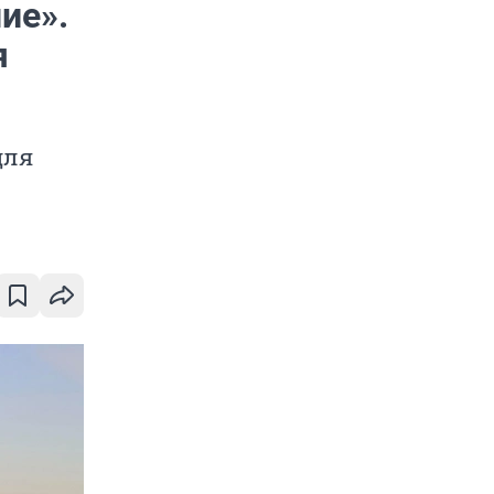
ие».
я
для