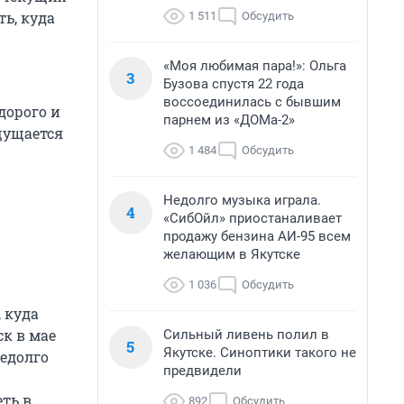
ть, куда
1 511
Обсудить
«Моя любимая пара!»: Ольга
3
Бузова спустя 22 года
воссоединилась с бывшим
дорого и
парнем из «ДОМа-2»
щущается
1 484
Обсудить
Недолго музыка играла.
4
«СибОйл» приостаналивает
продажу бензина АИ-95 всем
желающим в Якутске
1 036
Обсудить
 куда
ск в мае
Сильный ливень полил в
5
Якутске. Синоптики такого не
Недолго
предвидели
ть в
892
Обсудить