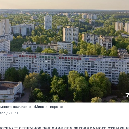
омплекс называется «Минские ворота»
ов / 71.RU
уссию — отличное решение для заграничного отдыха 