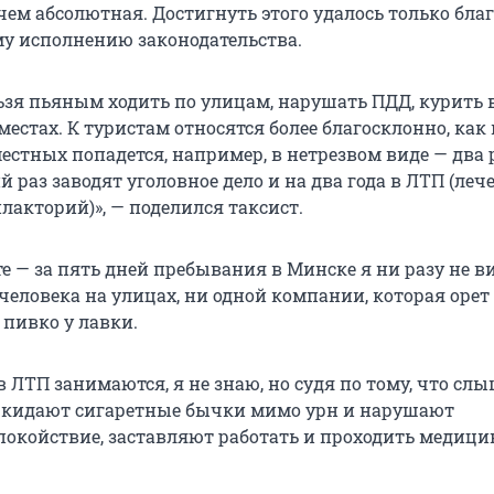
чем абсолютная. Достигнуть этого удалось только бла
му исполнению законодательства.
ьзя пьяным ходить по улицам, нарушать ПДД, курить 
стах. К туристам относятся более благосклонно, как 
местных попадется, например, в нетрезвом виде — два 
й раз заводят уголовное дело и на два года в ЛТП (леч
лакторий)», — поделился таксист.
е — за пять дней пребывания в Минске я ни разу не в
человека на улицах, ни одной компании, которая орет
 пивко у лавки.
 ЛТП занимаются, я не знаю, но судя по тому, что слы
 кидают сигаретные бычки мимо урн и нарушают
покойствие, заставляют работать и проходить медици