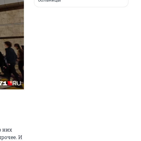
больницы
з них
прочее. И