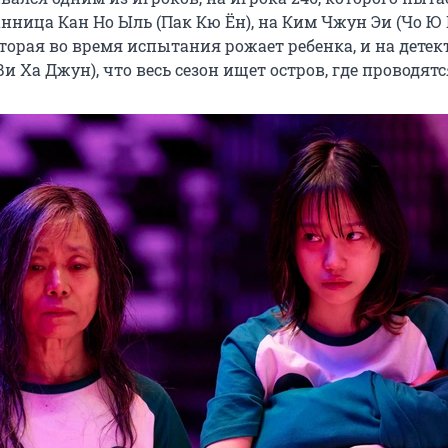
нница Кан Но Ыль (Пак Кю Ён), на Ким Чжун Эи (Чо Ю 
торая во время испытания рожает ребенка, и на детек
и Ха Джун), что весь сезон ищет остров, где проводятс