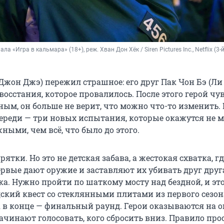
ла «Игра в кальмара» (18+), реж. Хван Дон Хёк / Siren Pictures Inc., Netflix (3-й 
Джон Джэ) пережил страшное: его друг Пак Чон Бэ (Ли
восстания, которое провалилось. После этого герой чу
ым, он больше не верит, что можно что-то изменить. 
переди — три новых испытания, которые окажутся не м
ыми, чем всё, что было до этого.
рятки. Но это не детская забава, а жестокая схватка, гд
рвые дают оружие и заставляют их убивать друг друг
ка. Нужно пройти по шаткому мосту над бездной, и эт
ский квест со стеклянными плитами из первого сезон
А в конце — финальный раунд. Герои оказываются на 
чинают голосовать, кого сбросить вниз. Правило прос