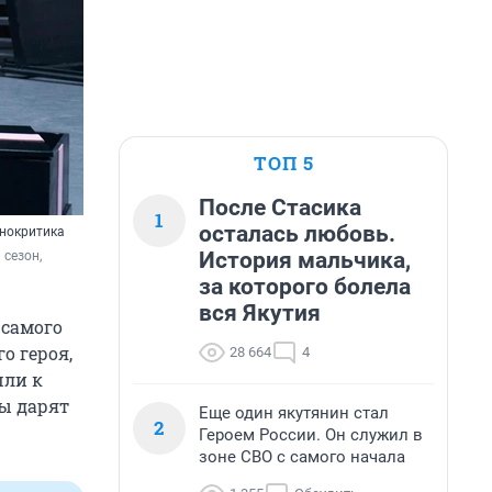
ТОП 5
После Стасика
1
осталась любовь.
инокритика
История мальчика,
сезон, 
за которого болела
вся Якутия
 самого
о героя,
28 664
4
шли к
ры дарят
Еще один якутянин стал
2
Героем России. Он служил в
зоне СВО с самого начала