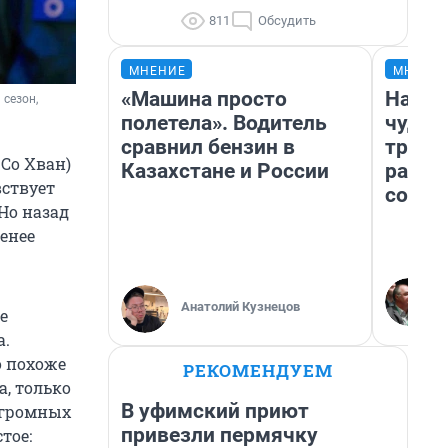
811
Обсудить
МНЕНИЕ
МНЕНИ
«Машина просто
Насле
сезон, 
полетела». Водитель
чудом
сравнил бензин в
транс
 Со Хван)
Казахстане и России
разне
вствует
совет
Но назад
енее
Анатолий Кузнецов
е
а.
о похоже
РЕКОМЕНДУЕМ
а, только
В уфимский приют
огромных
привезли пермячку
тое: