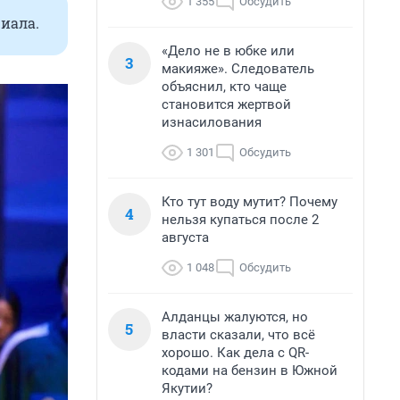
1 355
Обсудить
иала.
«Дело не в юбке или
3
макияже». Следователь
объяснил, кто чаще
становится жертвой
изнасилования
1 301
Обсудить
Кто тут воду мутит? Почему
4
нельзя купаться после 2
августа
1 048
Обсудить
Алданцы жалуются, но
5
власти сказали, что всё
хорошо. Как дела с QR-
кодами на бензин в Южной
Якутии?