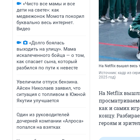
«Чисто все мамы и все
дети на свете»: как
медвежонок Момота покорил
буквально весь интернет.
Видео
«Долго боялась
выходить на улицу». Мама
искалеченного бойца — о том,
как спасает сына, который
На Netflix вышел весь
разбился по пути к невесте
Источник: 
кадр из сериа
2025 год)
Увеличили отпуск бензина.
Айсен Николаев заявил, что
На Netflix вышл
ситуация с топливом в Южной
просматриваемо
Якутии улучшается
как и самих иг
Один из руководителей
концу. Разбира
дочерней компании «Алроса»
героям и зрите
попался на взятках