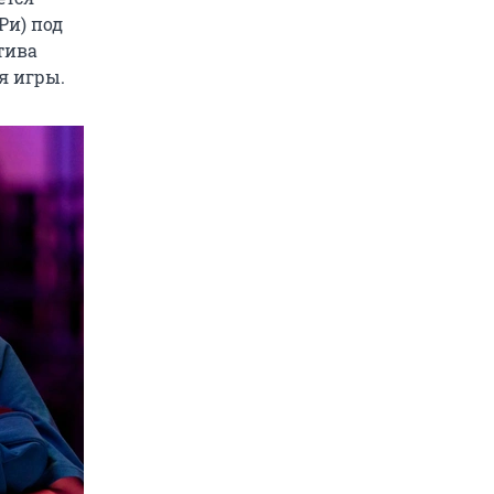
Ри) под
тива
я игры.