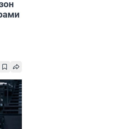
зон
ерами