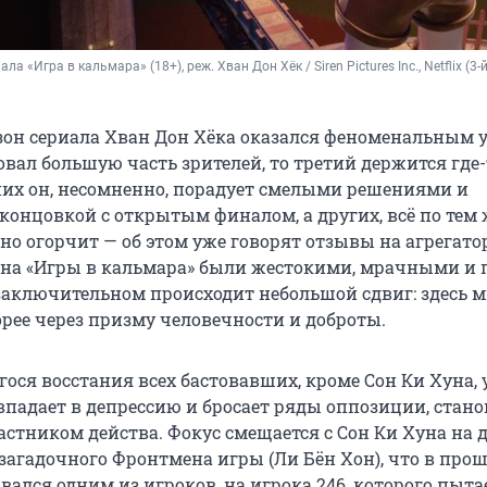
ла «Игра в кальмара» (18+), реж. Хван Дон Хёк / Siren Pictures Inc., Netflix (3-й 
зон сериала Хван Дон Хёка оказался феноменальным у
вал большую часть зрителей, то третий держится где-
них он, несомненно, порадует смелыми решениями и
концовкой с открытым финалом, а других, всё по тем 
о огорчит — об этом уже говорят отзывы на агрегато
она «Игры в кальмара» были жестокими, мрачными и
 заключительном происходит небольшой сдвиг: здесь 
рее через призму человечности и доброты.
ося восстания всех бастовавших, кроме Сон Ки Хуна, 
впадает в депрессию и бросает ряды оппозиции, стано
стником действа. Фокус смещается с Сон Ки Хуна на 
 загадочного Фронтмена игры (Ли Бён Хон), что в про
ался одним из игроков, на игрока 246, которого пыта