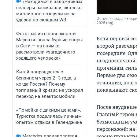
«Находимся в заложниках»:
селлеры рассказали, сколько
миллионов потеряли из-за
Источник: 
кадр из сериа
ударов по складам WB
2025 год)
Фотография с поверхности
Если первый се
Марса вызвала бурные споры
второй разочаро
в Сети — на снимке
рассмотрели «загадочного
посередине. Од
ходящего человека»
неоднозначной 
причинам, сильн
Китай попрощается с
Первые два сез
бензином через 2–3 года, а
отчаяния, но в
когда Россия? Почему
показывают ско
топливный кризис не ускорил
переход на электромобили
После неудавшег
«Помойка с дикими ценами».
Главный герой 
Туристка поделилась личным
безмолвным уча
опытом отдыха в Геленджике
персонажей: на
сезоне прикидыв
Mercedes производителя