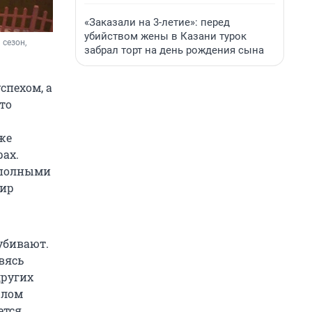
«Заказали на 3-летие»: перед
убийством жены в Казани турок
сезон, 
забрал торт на день рождения сына
спехом, а
то
же
рах.
 полными
мир
убивают.
вясь
других
шлом
ется