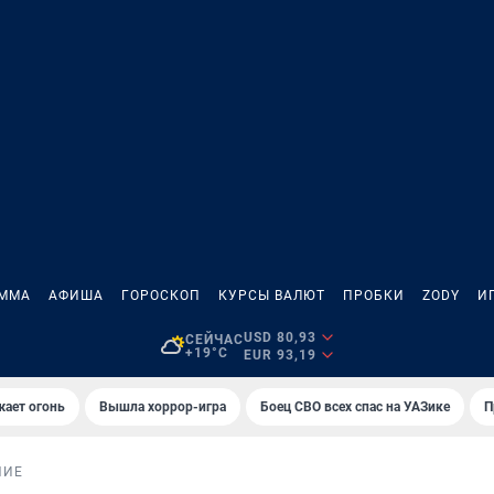
АММА
АФИША
ГОРОСКОП
КУРСЫ ВАЛЮТ
ПРОБКИ
ZODY
И
USD 80,93
СЕЙЧАС
+19°C
EUR 93,19
жает огонь
Вышла хоррор-игра
Боец СВО всех спас на УАЗике
П
НИЕ