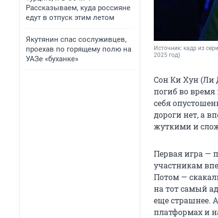
Рассказываем, куда россияне
едут в отпуск этим летом
Якутянин спас сослуживцев,
проехав по горящему полю на
Источник: 
кадр из сериа
2025 год)
УАЗе «буханке»
Сон Ки Хун (Ли 
погиб во время 
себя опустошенн
дороги нет, а в
жуткими и сложн
Первая игра — п
участникам впе
Потом — скакал
на тот самый ад
еще страшнее. 
платформах и на