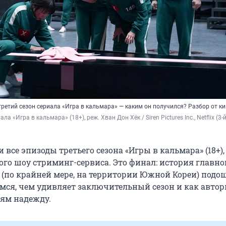
 третий сезон сериала «Игра в кальмара» — каким он получился? Разбор от к
ла «Игра в кальмара» (18+), реж. Хван Дон Хёк / Siren Pictures Inc., Netflix (3-й 
и все эпизоды третьего сезона «Игры в кальмара» (18+),
го шоу стриминг-сервиса. Это финал: история главног
р (по крайней мере, на территории Южной Кореи) подо
емся, чем удивляет заключительный сезон и как авто
лям надежду.