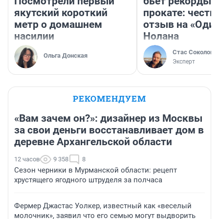
Посмотрели первый
бьет рекорды 
якутский короткий
прокате: честн
метр о домашнем
отзыв на «Оди
насилии
Нолана
Стас Соколов
Ольга Донская
Эксперт
РЕКОМЕНДУЕМ
«Вам зачем он?»: дизайнер из Москвы
за свои деньги восстанавливает дом в
деревне Архангельской области
12 часов
9 358
8
Сезон черники в Мурманской области: рецепт
хрустящего ягодного штруделя за полчаса
Фермер Джастас Уолкер, известный как «веселый
молочник», заявил что его семью могут выдворить