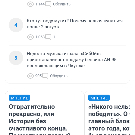
1 144
Обсудить
Кто тут воду мутит? Почему нельзя купаться
4
после 2 августа
1 068
1
Недолго музыка играла. «СибОйл»
5
приостаналивает продажу бензина АИ-95
всем желающим в Якутске
905
Обсудить
МНЕНИЕ
МНЕНИЕ
Отвратительно
«Никого нельз
прекрасно, или
победить». О ч
История без
главный блокб
счастливого конца.
этого года, ко