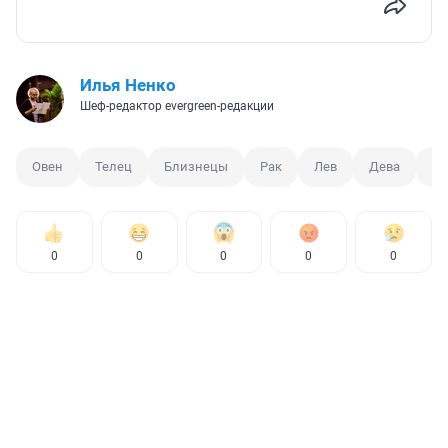
Илья Ненко
Шеф-редактор evergreen-редакции
Овен
Телец
Близнецы
Рак
Лев
Дева
Ве
0
0
0
0
0